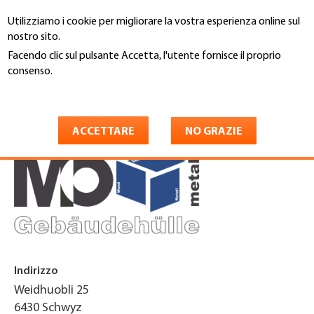
Salta
Utilizziamo i cookie per migliorare la vostra esperienza online sul
al
Cerca
nostro sito.
contenuto
principale
Facendo clic sul pulsante Accetta, l'utente fornisce il proprio
You
consenso.
Home
are
Maggiori informazioni
MO metall GmbH
here
ACCETTARE
NO GRAZIE
Indirizzo
Weidhuobli 25
6430
Schwyz