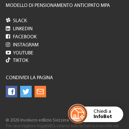
MODELLO DI PENSIONAMENTO ANTICIPATO MPA

SLACK

LINKEDIN

FACEBOOK

INSTAGRAM

YOUTUBE
TIKTOK
CONDIVIDI LA PAGINA
Chiedi a
InfoBot
© 2026 Involucro edilizio Svizzera
Per una migliore leggibilità usiamo solo la forma maschile nei