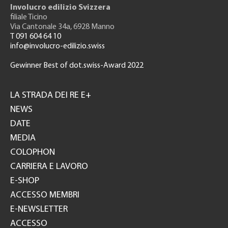
Involucro edilizio Svizzera
filiale Ticino
Via Cantonale 34a, 6928 Manno
T 091 604 64 10
info@involucro-edilizio.swiss
Gewinner Best of dot.swiss-Award 2022
Footer
GH
LA STRADA DEI RE E+
NEWS
DATE
MEDIA
COLOPHON
CARRIERA E LAVORO
E-SHOP
ACCESSO MEMBRI
E-NEWSLETTER
ACCESSO