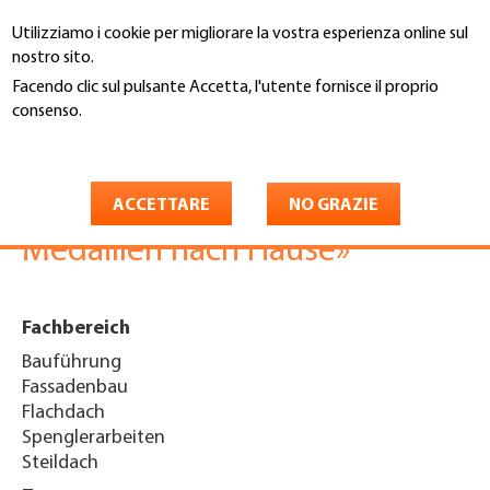
Salta
Utilizziamo i cookie per migliorare la vostra esperienza online sul
al
Cerca
nostro sito.
contenuto
principale
Facendo clic sul pulsante Accetta, l'utente fornisce il proprio
You
consenso.
Home
are
Maggiori informazioni
Medienmitteilung 11-24
here
«Schweiz bringt erneut vier
ACCETTARE
NO GRAZIE
Medaillen nach Hause»
Fachbereich
Bauführung
Fassadenbau
Flachdach
Spenglerarbeiten
Steildach