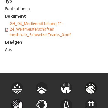
Typ
Publikationen
Dokument
GH_04_Medienmitteilung 11-
24_Weltmeisterschaften
Innsbruck_SchweizerTeams_0.pdf
Leadgen
Aus