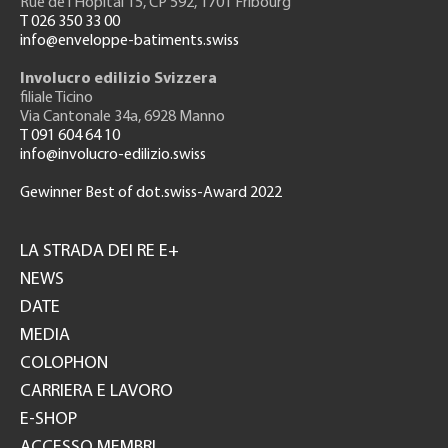
Rue de l'H
ôpital 15
, CP 592, 1701 Fribourg
T 026 350 33 00
info@enveloppe-batiments.swiss
Involucro edilizio Svizzera
filiale Ticino
Via Cantonale 34a, 6928 Manno
T 091 604 64 10
info@involucro-edilizio.swiss
Gewinner Best of dot.swiss-Award 2022
Footer
GH
LA STRADA DEI RE E+
NEWS
DATE
MEDIA
COLOPHON
CARRIERA E LAVORO
E-SHOP
ACCESSO MEMBRI