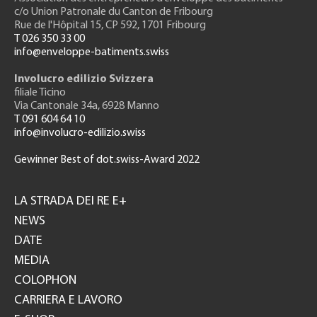
c/o Union Patronale du Canton de Fribourg
Rue de l'H
ôpital 15
, CP 592, 1701 Fribourg
T 026 350 33 00
info@enveloppe-batiments.swiss
Involucro edilizio Svizzera
filiale Ticino
Via Cantonale 34a, 6928 Manno
T 091 604 64 10
info@involucro-edilizio.swiss
Gewinner Best of dot.swiss-Award 2022
Footer
GH
LA STRADA DEI RE E+
NEWS
DATE
MEDIA
COLOPHON
CARRIERA E LAVORO