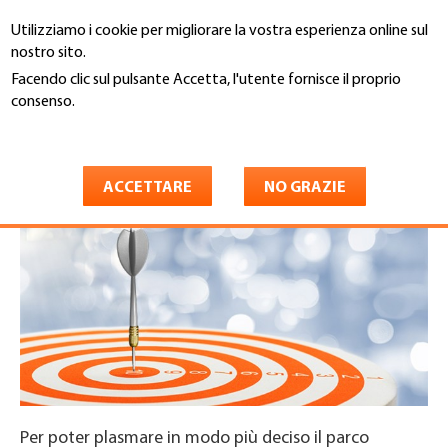
Salta
Utilizziamo i cookie per migliorare la vostra esperienza online sul
al
Cerca
nostro sito.
contenuto
principale
Facendo clic sul pulsante Accetta, l'utente fornisce il proprio
You
consenso.
Home
are
Maggiori informazioni
Obiettivo I
here
ACCETTARE
NO GRAZIE
Per poter plasmare in modo più deciso il parco