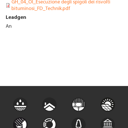
GH_04_OI_Esecuzione degli spigoli dei risvolti
bituminosi_FD_Technik.pdf
Leadgen
An