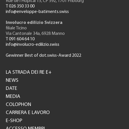
Rue de l'H
ôpital 15
, CP 592, 1701 Fribourg
T 026 350 33 00
info@enveloppe-batiments.swiss
Involucro edilizio Svizzera
filiale Ticino
Via Cantonale 34a, 6928 Manno
T 091 604 64 10
info@involucro-edilizio.swiss
Gewinner Best of dot.swiss-Award 2022
Footer
GH
LA STRADA DEI RE E+
NEWS
DATE
MEDIA
COLOPHON
CARRIERA E LAVORO
E-SHOP
ACCESSO MEMBRI