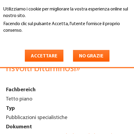
Salta
Utilizziamo i cookie per migliorare la vostra esperienza online sul
al
Cerca
nostro sito.
contenuto
principale
Facendo clic sul pulsante Accetta, l'utente fornisce il proprio
You
consenso.
Home
are
Maggiori informazioni
Opuscolo informativo
here
«Esecuzione degli spigoli dei
ACCETTARE
NO GRAZIE
risvolti bituminosi»
Fachbereich
Tetto piano
Typ
Pubblicazioni specialistiche
Dokument