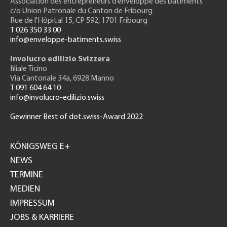
Association des entrepreneurs
d’enveloppe des bâtiments
c/o Union Patronale du Canton de Fribourg
Rue de l'H
ôpital 15
, CP 592, 1701 Fribourg
T 026 350 33 00
info@enveloppe-batiments.swiss
Involucro edilizio Svizzera
filiale Ticino
Via Cantonale 34a, 6928 Manno
T 091 604 64 10
info@involucro-edilizio.swiss
Gewinner Best of dot.swiss-Award 2022
Footer
GH
KÖNIGSWEG E+
NEWS
TERMINE
MEDIEN
IMPRESSUM
JOBS & KARRIERE