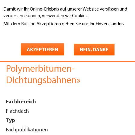
Direkt
Damit wir Ihr Online-Erlebnis auf unserer Website versüssen und
zum
Suche
verbessern können, verwenden wir Cookies.
Inhalt
Mit dem Button Akzeptieren geben Sie uns Ihr Einverständnis.
You
Weitere Informationen
Startseite
are
Merkblatt «Eck- und
here
AKZEPTIEREN
NEIN, DANKE
Rundungsausbildung mit
Polymerbitumen-
Dichtungsbahnen»
Fachbereich
Flachdach
Typ
Fachpublikationen