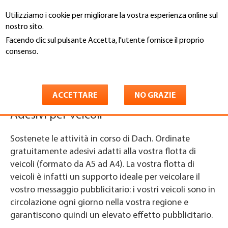
Salta
Utilizziamo i cookie per migliorare la vostra esperienza online sul
al
Cerca
nostro sito.
contenuto
principale
Facendo clic sul pulsante Accetta, l'utente fornisce il proprio
You
consenso.
Home
are
Maggiori informazioni
Partecipare
here
ACCETTARE
NO GRAZIE
Adesivi per veicoli
Sostenete le attività in corso di Dach. Ordinate
gratuitamente adesivi adatti alla vostra flotta di
veicoli (formato da A5 ad A4). La vostra flotta di
veicoli è infatti un supporto ideale per veicolare il
vostro messaggio pubblicitario: i vostri veicoli sono in
circolazione ogni giorno nella vostra regione e
garantiscono quindi un elevato effetto pubblicitario.