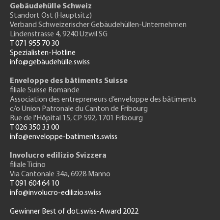
Gebäudehülle Schweiz
Standort Ost (Hauptsitz)
Verband Schweizerischer Gebäudehüllen-Unternehmen
Lindenstrasse 4, 9240 Uzwil SG
T 071 955 70 30
Spezialisten-Hotline
info@gebäudehülle.swiss
Enveloppe des bâtiments Suisse
filiale Suisse Romande
Association des entrepreneurs
d’enveloppe des bâtiments
c/o Union Patronale du Canton de Fribourg
Rue de l'H
ôpital 15
, CP 592, 1701 Fribourg
T 026 350 33 00
info@enveloppe-batiments.swiss
Involucro edilizio Svizzera
filiale Ticino
Via Cantonale 34a, 6928 Manno
T 091 604 64 10
info@involucro-edilizio.swiss
Gewinner Best of dot.swiss-Award 2022