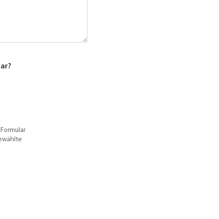
lar?
 Formular
gewählte