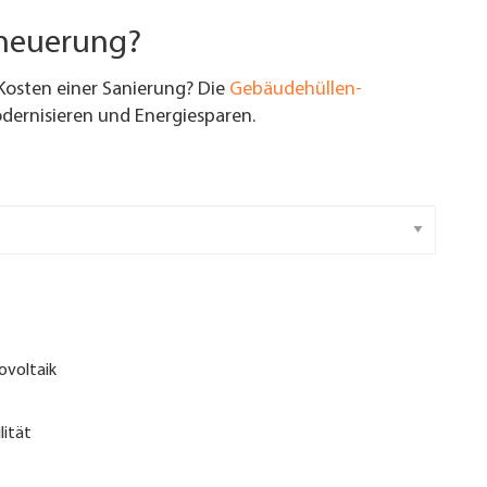
rneuerung?
Kosten einer Sanierung? Die
Gebäudehüllen-
ernisieren und Energiesparen.
ovoltaik
lität