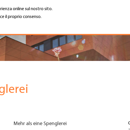
rienza online sul nostro sito.
ce il proprio consenso.
Trova azienda
Lavoro e car
Cerca
GH
Top
Menu
glerei
Mehr als eine Spenglerei