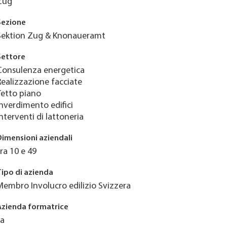
Zug
Sezione
Sektion Zug & Knonaueramt
Settore
Consulenza energetica
Realizzazione facciate
Tetto piano
Inverdimento edifici
Interventi di lattoneria
Dimensioni aziendali
tra 10 e 49
Tipo di azienda
Membro Involucro edilizio Svizzera
Azienda formatrice
Ja