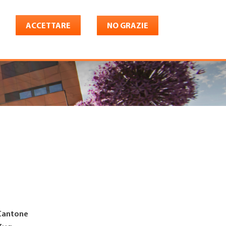
ACCETTARE
NO GRAZIE
Italiano
riera
Shop
Konto
Cantone