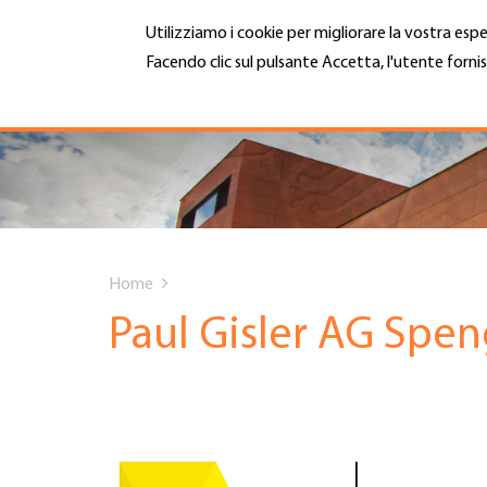
Salta
Utilizziamo i cookie per migliorare la vostra espe
al
contenuto
Facendo clic sul pulsante Accetta, l'utente fornis
MENU
principale
Maggiori informazioni
Hauptnavigation
CHI SIAMO
SERVIZI
You
INFOTECA
Home
are
Paul Gisler AG Spen
DATE EVENTI
here
ADESIONE
CARRIERA E LAVORO