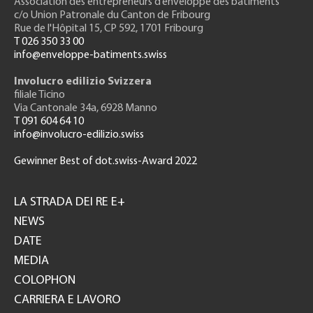
Association des entrepreneurs
d’enveloppe des bâtiments
c/o Union Patronale du Canton de Fribourg
Rue de l'H
ôpital 15
, CP 592, 1701 Fribourg
T 026 350 33 00
info@enveloppe-batiments.swiss
Involucro edilizio Svizzera
filiale Ticino
Via Cantonale 34a, 6928 Manno
T 091 604 64 10
info@involucro-edilizio.swiss
Gewinner Best of dot.swiss-Award 2022
Footer
GH
LA STRADA DEI RE E+
NEWS
DATE
MEDIA
COLOPHON
CARRIERA E LAVORO