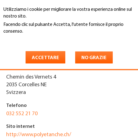
Salta
Utilizziamo i cookie per migliorare la vostra esperienza online sul
al
Cerca
nostro sito.
contenuto
principale
Facendo clic sul pulsante Accetta, l'utente fornisce il proprio
You
consenso.
Home
are
Maggiori informazioni
Polyétanche SA
here
ACCETTARE
NO GRAZIE
Indirizzo
Chemin des Vernets 4
2035
Corcelles NE
Svizzera
Telefono
032 552 21 70
Sito internet
http://www.polyetanche.ch/