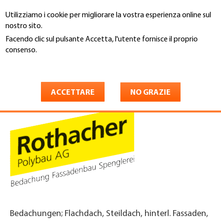
Salta
Utilizziamo i cookie per migliorare la vostra esperienza online sul
al
Cerca
nostro sito.
contenuto
principale
Facendo clic sul pulsante Accetta, l'utente fornisce il proprio
You
consenso.
Home
are
Maggiori informazioni
Rothacher Polybau AG
here
ACCETTARE
NO GRAZIE
Bedachungen; Flachdach, Steildach, hinterl. Fassaden,