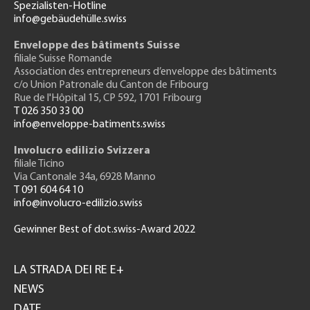
Spezialisten-Hotline
info@gebäudehülle.swiss
Enveloppe des bâtiments Suisse
filiale Suisse Romande
Association des entrepreneurs
d’enveloppe des bâtiments
c/o Union Patronale du Canton de Fribourg
Rue de l'H
ôpital 15
, CP 592, 1701 Fribourg
T 026 350 33 00
info@enveloppe-batiments.swiss
Involucro edilizio Svizzera
filiale Ticino
Via Cantonale 34a, 6928 Manno
T 091 604 64 10
info@involucro-edilizio.swiss
Gewinner Best of dot.swiss-Award 2022
Footer
GH
LA STRADA DEI RE E+
NEWS
DATE