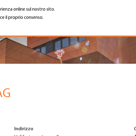
rienza online sul nostro sito.
ce il proprio consenso.
Trova azienda
Lavoro e car
Cerca
GH
Top
Menu
AG
Indirizzo