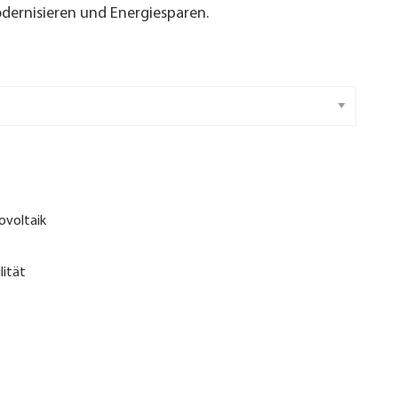
ernisieren und Energiesparen.
ovoltaik
lität