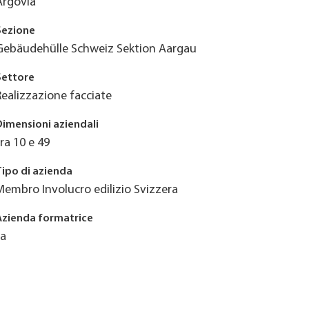
Argovia
Sezione
Gebäudehülle Schweiz Sektion Aargau
Settore
Realizzazione facciate
Dimensioni aziendali
tra 10 e 49
Tipo di azienda
Membro Involucro edilizio Svizzera
Azienda formatrice
Ja