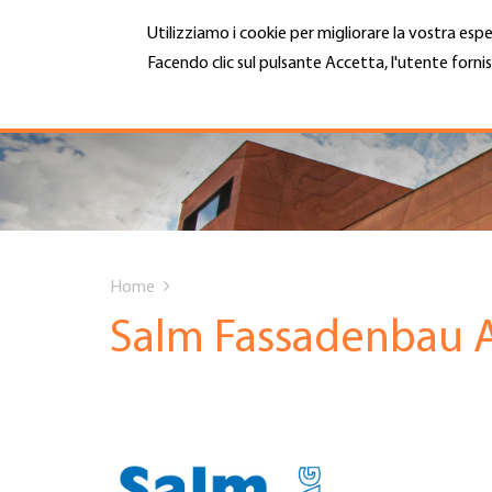
Salta
Utilizziamo i cookie per migliorare la vostra espe
al
contenuto
Facendo clic sul pulsante Accetta, l'utente fornis
MENU
principale
Maggiori informazioni
Hauptnavigation
CHI SIAMO
SERVIZI
You
INFOTECA
Home
are
Salm Fassadenbau 
DATE EVENTI
here
ADESIONE
CARRIERA E LAVORO