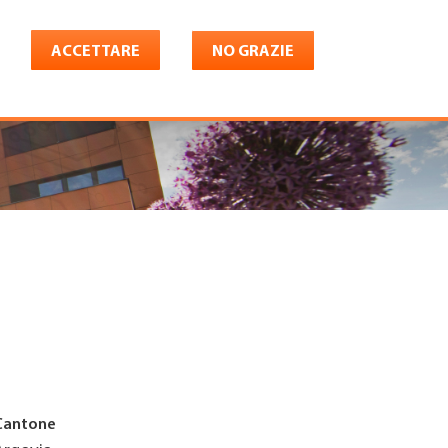
ACCETTARE
NO GRAZIE
Italiano
riera
Shop
Konto
Cantone