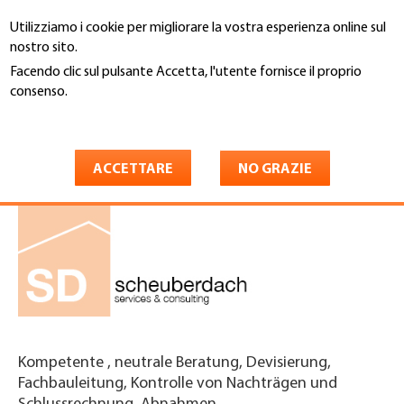
Salta
Utilizziamo i cookie per migliorare la vostra esperienza online sul
al
Cerca
nostro sito.
contenuto
principale
Facendo clic sul pulsante Accetta, l'utente fornisce il proprio
You
consenso.
Home
are
Maggiori informazioni
scheuberdach gmbh
here
ACCETTARE
NO GRAZIE
Kompetente , neutrale Beratung, Devisierung,
Fachbauleitung, Kontrolle von Nachträgen und