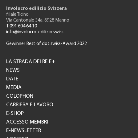
Involucro edilizio Svizzera
filiale Ticino
Via Cantonale 34a, 6928 Manno
T 091 604 64 10
info@involucro-edilizio.swiss
Gewinner Best of dot.swiss-Award 2022
Footer
GH
LA STRADA DEI RE E+
NEWS
DATE
MEDIA
COLOPHON
CARRIERA E LAVORO
E-SHOP
ACCESSO MEMBRI
E-NEWSLETTER