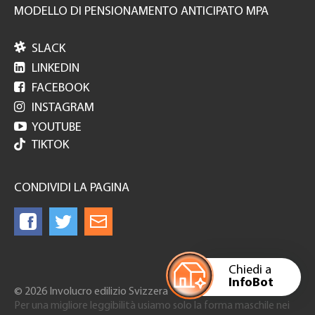
MODELLO DI PENSIONAMENTO ANTICIPATO MPA

SLACK

LINKEDIN

FACEBOOK

INSTAGRAM

YOUTUBE
TIKTOK
CONDIVIDI LA PAGINA
Chiedi a
InfoBot
© 2026 Involucro edilizio Svizzera
Per una migliore leggibilità usiamo solo la forma maschile nei