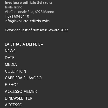
Involucro edilizio Svizzera
filiale Ticino
Via Cantonale 34a, 6928 Manno
T 091 604 64 10
info@involucro-edilizio.swiss
Gewinner Best of dot.swiss-Award 2022
Footer
GH
LA STRADA DEI RE E+
NEWS
DATE
MEDIA
COLOPHON
CARRIERA E LAVORO
E-SHOP
ACCESSO MEMBRI
E-NEWSLETTER
ACCESSO