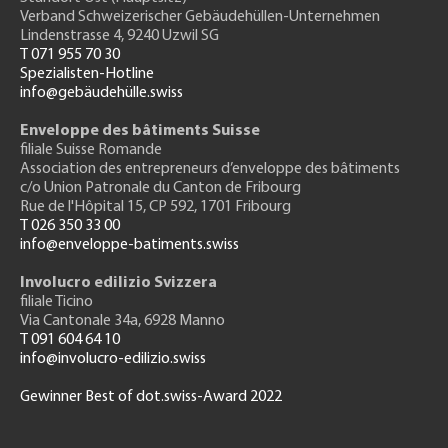
Verband Schweizerischer Gebäudehüllen-Unternehmen
Lindenstrasse 4, 9240 Uzwil SG
T 071 955 70 30
Spezialisten-Hotline
info@gebäudehülle.swiss
Enveloppe des bâtiments Suisse
filiale Suisse Romande
Association des entrepreneurs
d’enveloppe des bâtiments
c/o Union Patronale du Canton de Fribourg
Rue de l'H
ôpital 15
, CP 592, 1701 Fribourg
T 026 350 33 00
info@enveloppe-batiments.swiss
Involucro edilizio Svizzera
filiale Ticino
Via Cantonale 34a, 6928 Manno
T 091 604 64 10
info@involucro-edilizio.swiss
Gewinner Best of dot.swiss-Award 2022
Footer