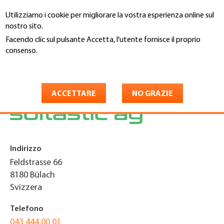
Salta
Utilizziamo i cookie per migliorare la vostra esperienza online sul
al
Cerca
nostro sito.
contenuto
principale
Facendo clic sul pulsante Accetta, l'utente fornisce il proprio
You
consenso.
Home
are
Maggiori informazioni
Soltastic AG
here
ACCETTARE
NO GRAZIE
Indirizzo
Feldstrasse 66
8180
Bülach
Svizzera
Telefono
043 444 00 01