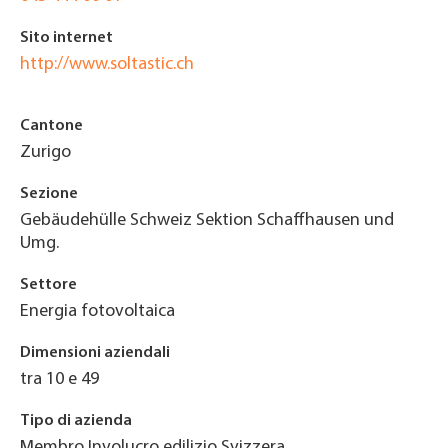
Sito internet
http://www.soltastic.ch
Cantone
Zurigo
Sezione
Gebäudehülle Schweiz Sektion Schaffhausen und
Umg.
Settore
Energia fotovoltaica
Dimensioni aziendali
tra 10 e 49
Tipo di azienda
Membro Involucro edilizio Svizzera