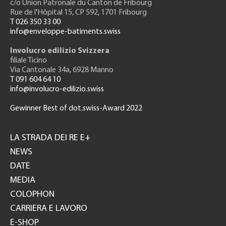
c/o Union Patronale du Canton de Fribourg
Rue de l'H
ôpital 15
, CP 592, 1701 Fribourg
T 026 350 33 00
info@enveloppe-batiments.swiss
Involucro edilizio Svizzera
filiale Ticino
Via Cantonale 34a, 6928 Manno
T 091 604 64 10
info@involucro-edilizio.swiss
Gewinner Best of dot.swiss-Award 2022
Footer
GH
LA STRADA DEI RE E+
NEWS
DATE
MEDIA
COLOPHON
CARRIERA E LAVORO
E-SHOP