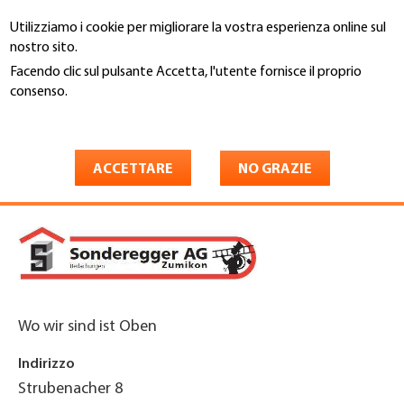
Salta
Utilizziamo i cookie per migliorare la vostra esperienza online sul
al
Cerca
nostro sito.
contenuto
principale
Facendo clic sul pulsante Accetta, l'utente fornisce il proprio
You
consenso.
Home
are
Maggiori informazioni
Sonderegger AG Zumikon
here
Steil- und Flachbedachungen
ACCETTARE
NO GRAZIE
Wo wir sind ist Oben
Indirizzo
Strubenacher 8