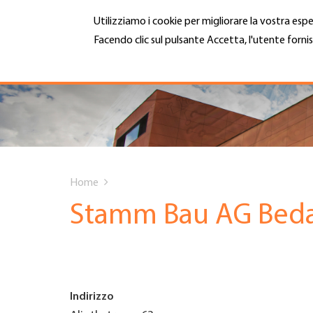
Salta
Utilizziamo i cookie per migliorare la vostra espe
al
contenuto
Facendo clic sul pulsante Accetta, l'utente fornis
MENU
principale
Maggiori informazioni
Hauptnavigation
CHI SIAMO
SERVIZI
You
INFOTECA
Home
are
Stamm Bau AG Bed
DATE EVENTI
here
ADESIONE
Indirizzo
CARRIERA E LAVORO