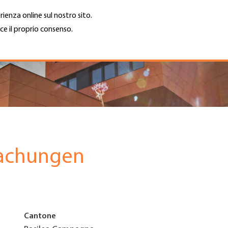
rienza online sul nostro sito.
ce il proprio consenso.
Trova azienda
Lavoro e car
Cerca
GH
Top
Menu
achungen
Cantone