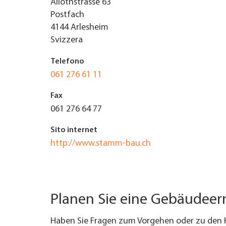
Aliothstrasse 63
Postfach
TROVARE AZIENDA
4144
Arlesheim
Svizzera
RIVISTA SPECIALIZZATA
Telefono
061 276 61 11
Fax
061 276 64 77
Sito internet
http://www.stamm-bau.ch
Planen Sie eine Gebäudee
Haben Sie Fragen zum Vorgehen oder zu den 