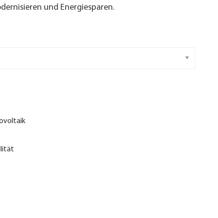
ernisieren und Energiesparen.
ovoltaik
lität