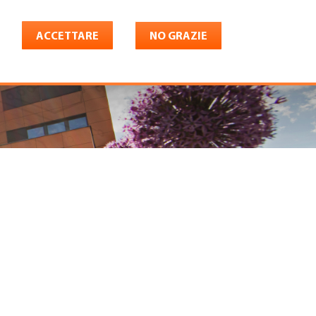
ACCETTARE
NO GRAZIE
Italiano
riera
Shop
Konto