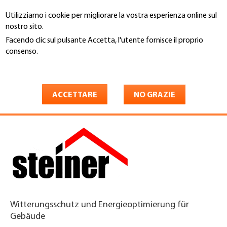
Salta
Utilizziamo i cookie per migliorare la vostra esperienza online sul
al
Cerca
nostro sito.
contenuto
principale
Facendo clic sul pulsante Accetta, l'utente fornisce il proprio
You
consenso.
Home
are
Maggiori informazioni
Steiner AG Dächer Fassaden
here
Spenglerei
ACCETTARE
NO GRAZIE
Witterungsschutz und Energieoptimierung für
Gebäude