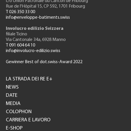
c/o Union Patronale du Canton de Fribourg
Rue de l'H
ôpital 15
, CP 592, 1701 Fribourg
T 026 350 33 00
info@enveloppe-batiments.swiss
Involucro edilizio Svizzera
filiale Ticino
Via Cantonale 34a, 6928 Manno
T 091 604 64 10
info@involucro-edilizio.swiss
Gewinner Best of dot.swiss-Award 2022
Footer
GH
LA STRADA DEI RE E+
NEWS
DATE
MEDIA
COLOPHON
CARRIERA E LAVORO
E-SHOP