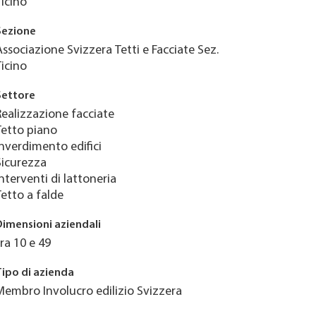
Ticino
Sezione
Associazione Svizzera Tetti e Facciate Sez.
Ticino
Settore
Realizzazione facciate
Tetto piano
Inverdimento edifici
Sicurezza
Interventi di lattoneria
Tetto a falde
Dimensioni aziendali
tra 10 e 49
Tipo di azienda
Membro Involucro edilizio Svizzera