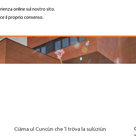
rienza online sul nostro sito.
ce il proprio consenso.
Trova azienda
Lavoro e car
Cerca
GH
Top
Menu
Ciàma ul Cuncùn che 'l tröva la sulüziùn