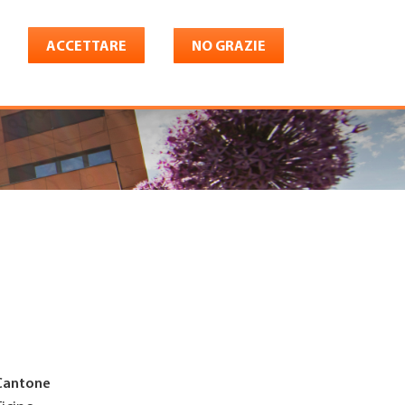
ACCETTARE
NO GRAZIE
Italiano
riera
Shop
Konto
Cantone