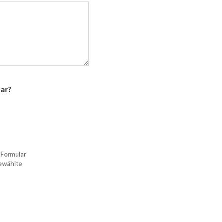
lar?
 Formular
gewählte