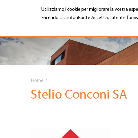
Salta
Utilizziamo i cookie per migliorare la vostra espe
al
contenuto
Facendo clic sul pulsante Accetta, l'utente fornis
MENU
principale
Maggiori informazioni
Hauptnavigation
CHI SIAMO
SERVIZI
You
INFOTECA
Home
are
Stelio Conconi SA
DATE EVENTI
here
ADESIONE
CARRIERA E LAVORO