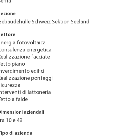
Berna
Sezione
Gebäudehülle Schweiz Sektion Seeland
Settore
Energia fotovoltaica
Consulenza energetica
Realizzazione facciate
Tetto piano
Inverdimento edifici
Realizzazione ponteggi
Sicurezza
Interventi di lattoneria
Tetto a falde
Dimensioni aziendali
tra 10 e 49
Tipo di azienda