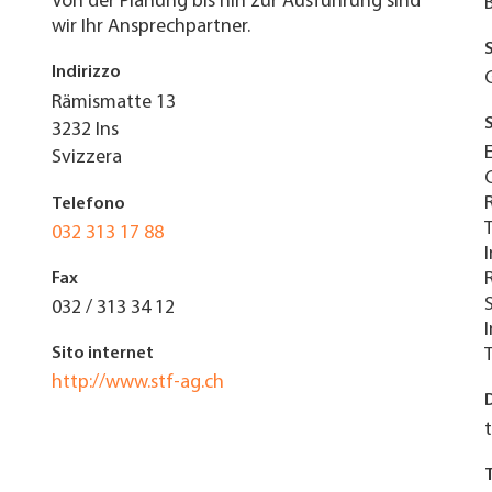
Von der Planung bis hin zur Ausführung sind
wir Ihr Ansprechpartner.
Indirizzo
Rämismatte 13
3232
Ins
Svizzera
Telefono
032 313 17 88
Fax
032 / 313 34 12
Sito internet
http://www.stf-ag.ch