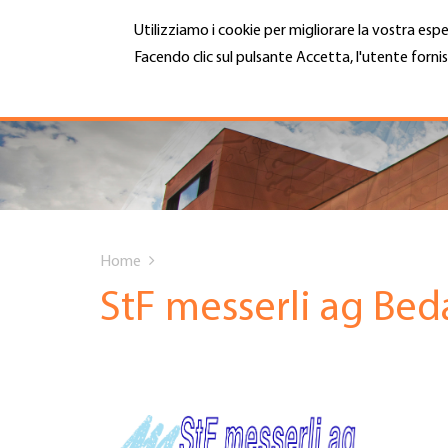
Salta
Utilizziamo i cookie per migliorare la vostra espe
al
contenuto
Facendo clic sul pulsante Accetta, l'utente fornis
MENU
principale
Maggiori informazioni
Hauptnavigation
CHI SIAMO
SERVIZI
You
INFOTECA
Home
are
StF messerli ag Be
DATE EVENTI
here
ADESIONE
CARRIERA E LAVORO