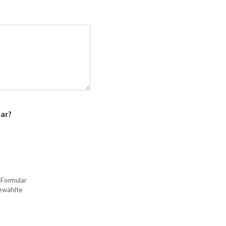
lar?
 Formular
gewählte