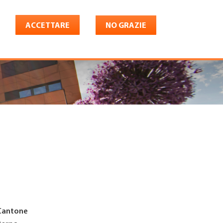
ACCETTARE
NO GRAZIE
Italiano
riera
Shop
Konto
Cantone