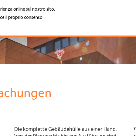
rienza online sul nostro sito.
ce il proprio consenso.
Trova azienda
Lavoro e car
Cerca
GH
Top
Menu
dachungen
Die komplette Gebäudehülle aus einer Hand.