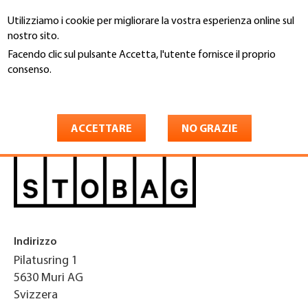
Salta
Utilizziamo i cookie per migliorare la vostra esperienza online sul
al
Cerca
nostro sito.
contenuto
principale
Facendo clic sul pulsante Accetta, l'utente fornisce il proprio
You
consenso.
Home
are
Maggiori informazioni
STOBAG AG
here
ACCETTARE
NO GRAZIE
Indirizzo
Pilatusring 1
5630
Muri AG
Svizzera