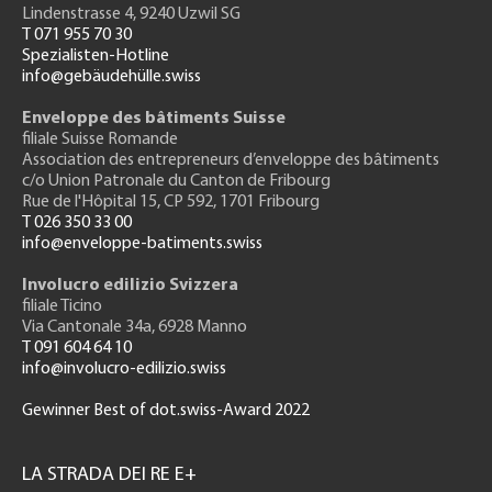
Lindenstrasse 4, 9240 Uzwil SG
T 071 955 70 30
Spezialisten-Hotline
info@gebäudehülle.swiss
Enveloppe des bâtiments Suisse
filiale Suisse Romande
Association des entrepreneurs
d’enveloppe des bâtiments
c/o Union Patronale du Canton de Fribourg
Rue de l'H
ôpital 15
, CP 592, 1701 Fribourg
T 026 350 33 00
info@enveloppe-batiments.swiss
Involucro edilizio Svizzera
filiale Ticino
Via Cantonale 34a, 6928 Manno
T 091 604 64 10
info@involucro-edilizio.swiss
Gewinner Best of dot.swiss-Award 2022
Footer
GH
LA STRADA DEI RE E+