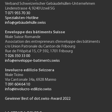
Verband Schweizerischer Gebäudehüllen-Unternehmen
Lindenstrasse 4, 9240 Uzwil SG
T 071 955 70 30
Spezialisten-Hotline
info@gebäudehülle.swiss
Enveloppe des bâtiments Suisse
filiale Suisse Romande
Association des entrepreneurs
d’enveloppe des bâtiments
c/o Union Patronale du Canton de Fribourg
Rue de l'H
ôpital 15
, CP 592, 1701 Fribourg
T 026 350 33 00
info@enveloppe-batiments.swiss
Involucro edilizio Svizzera
filiale Ticino
Via Cantonale 34a, 6928 Manno
T 091 604 64 10
info@involucro-edilizio.swiss
Gewinner Best of dot.swiss-Award 2022
Footer
GH