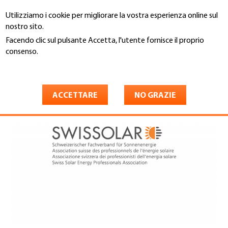
Salta
Utilizziamo i cookie per migliorare la vostra esperienza online sul
al
Cerca
nostro sito.
contenuto
principale
Facendo clic sul pulsante Accetta, l'utente fornisce il proprio
You
consenso.
Home
are
Maggiori informazioni
Swissolar
here
ACCETTARE
NO GRAZIE