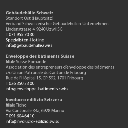
Gebäudehülle Schweiz
Standort Ost (Hauptsitz)
Verband Schweizerischer Gebäudehüllen-Unternehmen
Lindenstrasse 4, 9240 Uzwil SG
T 071 955 70 30
Spezialisten-Hotline
info@gebäudehülle.swiss
Enveloppe des bâtiments Suisse
filiale Suisse Romande
Association des entrepreneurs
d’enveloppe des bâtiments
c/o Union Patronale du Canton de Fribourg
Rue de l'H
ôpital 15
, CP 592, 1701 Fribourg
T 026 350 33 00
info@enveloppe-batiments.swiss
Involucro edilizio Svizzera
filiale Ticino
Via Cantonale 34a, 6928 Manno
T 091 604 64 10
info@involucro-edilizio.swiss