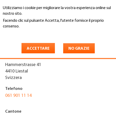
Salta
Utilizziamo i cookie per migliorare la vostra esperienza online sul
al
Cerca
nostro sito.
contenuto
principale
Facendo clic sul pulsante Accetta, l'utente fornisce il proprio
You
consenso.
Home
are
Maggiori informazioni
TOP GERÜSTE AG
here
ACCETTARE
NO GRAZIE
Indirizzo
Hammerstrasse 41
4410
Liestal
Svizzera
Telefono
061 901 11 14
Cantone