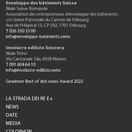
Enveloppe des bâtiments Suisse
filiale Suisse Romande
Association des entrepreneurs
d’enveloppe des bâtiments
c/o Union Patronale du Canton de Fribourg
Rue de l'H
ôpital 15
, CP 592, 1701 Fribourg
T 026 350 33 00
info@enveloppe-batiments.swiss
Involucro edilizio Svizzera
filiale Ticino
Via Cantonale 34a, 6928 Manno
T 091 604 64 10
info@involucro-edilizio.swiss
Gewinner Best of dot.swiss-Award 2022
Footer
GH
LA STRADA DEI RE E+
NEWS
DATE
MEDIA
COLOPHON