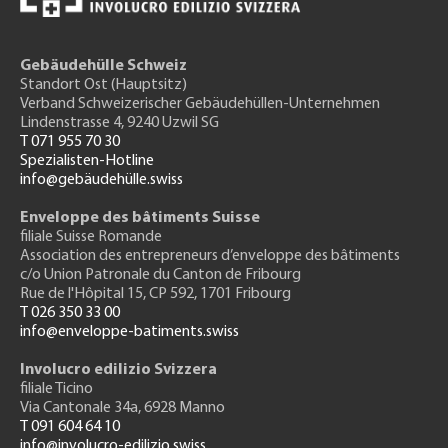
Gebäudehülle Schweiz
Standort Ost (Hauptsitz)
Verband Schweizerischer Gebäudehüllen-Unternehmen
Lindenstrasse 4, 9240 Uzwil SG
T 071 955 70 30
Spezialisten-Hotline
info@gebäudehülle.swiss
Enveloppe des bâtiments Suisse
filiale Suisse Romande
Association des entrepreneurs
d’enveloppe des bâtiments
c/o Union Patronale du Canton de Fribourg
Rue de l'H
ôpital 15
, CP 592, 1701 Fribourg
T 026 350 33 00
info@enveloppe-batiments.swiss
Involucro edilizio Svizzera
filiale Ticino
Via Cantonale 34a, 6928 Manno
T 091 604 64 10
info@involucro-edilizio.swiss