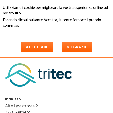
Salta
Utilizziamo i cookie per migliorare la vostra esperienza online sul
al
Cerca
nostro sito.
contenuto
principale
Facendo clic sul pulsante Accetta, l'utente fornisce il proprio
You
consenso.
Home
are
Maggiori informazioni
Tritec AG Zweigniederlassung
here
Aarberg
ACCETTARE
NO GRAZIE
Indirizzo
Alte Lyssstrasse 2
3270
Aarberg