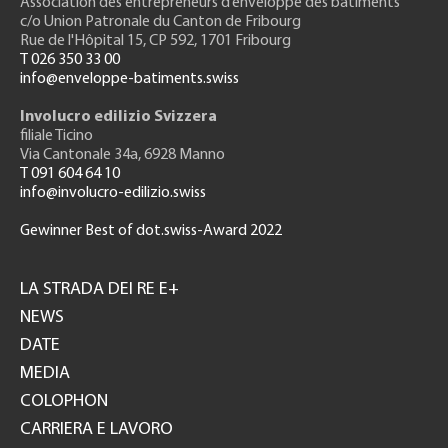
Association des entrepreneurs
d’enveloppe des bâtiments
c/o Union Patronale du Canton de Fribourg
Rue de l'H
ôpital 15
, CP 592, 1701 Fribourg
T 026 350 33 00
info@enveloppe-batiments.swiss
Involucro edilizio Svizzera
filiale Ticino
Via Cantonale 34a, 6928 Manno
T 091 604 64 10
info@involucro-edilizio.swiss
Gewinner Best of dot.swiss-Award 2022
Footer
GH
LA STRADA DEI RE E+
NEWS
DATE
MEDIA
COLOPHON
CARRIERA E LAVORO