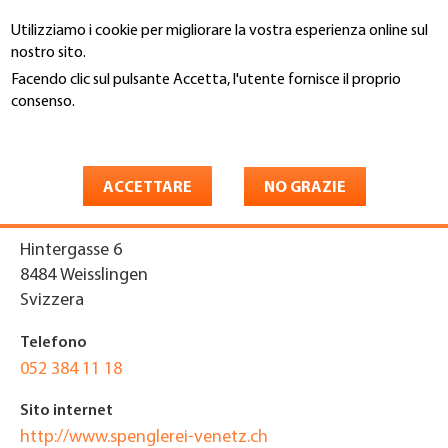
Salta
Utilizziamo i cookie per migliorare la vostra esperienza online sul
al
Cerca
nostro sito.
contenuto
principale
Facendo clic sul pulsante Accetta, l'utente fornisce il proprio
You
consenso.
Home
are
Maggiori informazioni
Venetz GmbH
here
ACCETTARE
NO GRAZIE
Indirizzo
Hintergasse 6
8484
Weisslingen
Svizzera
Telefono
052 384 11 18
Sito internet
http://www.spenglerei-venetz.ch