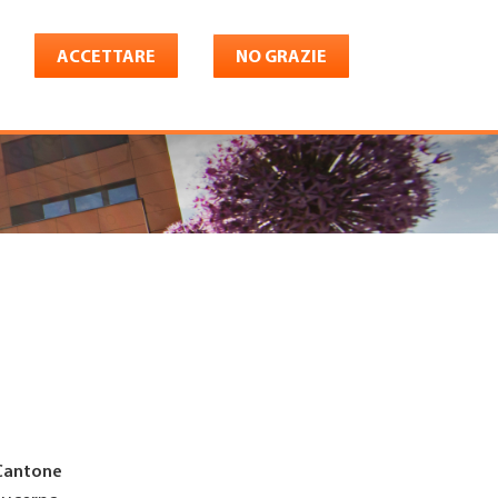
ACCETTARE
NO GRAZIE
Italiano
riera
Shop
Konto
Cantone