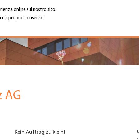
rienza online sul nostro sito.
ce il proprio consenso.
Trova azienda
Lavoro e car
Cerca
GH
Top
Menu
z AG
Kein Auftrag zu klein!