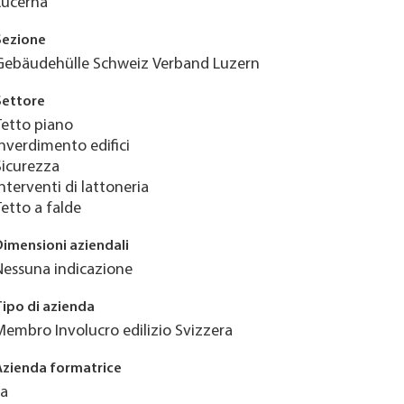
Lucerna
Sezione
Gebäudehülle Schweiz Verband Luzern
Settore
Tetto piano
Inverdimento edifici
Sicurezza
Interventi di lattoneria
Tetto a falde
Dimensioni aziendali
Nessuna indicazione
Tipo di azienda
Membro Involucro edilizio Svizzera
Azienda formatrice
Ja