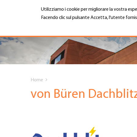
Salta
Utilizziamo i cookie per migliorare la vostra espe
al
contenuto
Facendo clic sul pulsante Accetta, l'utente fornis
MENU
principale
Maggiori informazioni
Hauptnavigation
CHI SIAMO
SERVIZI
You
INFOTECA
Home
are
von Büren Dachblit
DATE EVENTI
here
ADESIONE
CARRIERA E LAVORO