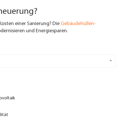
rneuerung?
Kosten einer Sanierung? Die
Gebäudehüllen-
ernisieren und Energiesparen.
ovoltaik
lität