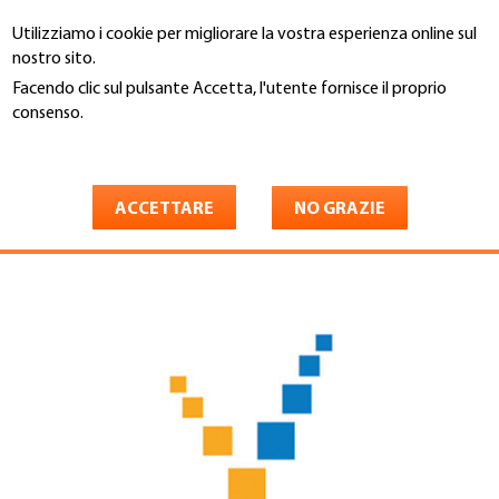
Salta
Utilizziamo i cookie per migliorare la vostra esperienza online sul
al
Cerca
nostro sito.
contenuto
principale
Facendo clic sul pulsante Accetta, l'utente fornisce il proprio
You
consenso.
Home
are
Maggiori informazioni
VSR
here
ACCETTARE
NO GRAZIE