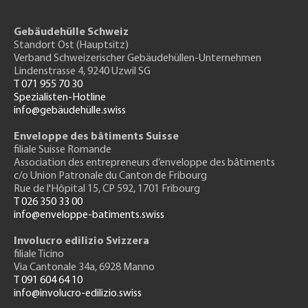
Gebäudehülle Schweiz
Standort Ost (Hauptsitz)
Verband Schweizerischer Gebäudehüllen-Unternehmen
Lindenstrasse 4, 9240 Uzwil SG
T 071 955 70 30
Spezialisten-Hotline
info@gebäudehülle.swiss
Enveloppe des bâtiments Suisse
filiale Suisse Romande
Association des entrepreneurs
d’enveloppe des bâtiments
c/o Union Patronale du Canton de Fribourg
Rue de l'H
ôpital 15
, CP 592, 1701 Fribourg
T 026 350 33 00
info@enveloppe-batiments.swiss
Involucro edilizio Svizzera
filiale Ticino
Via Cantonale 34a, 6928 Manno
T 091 604 64 10
info@involucro-edilizio.swiss