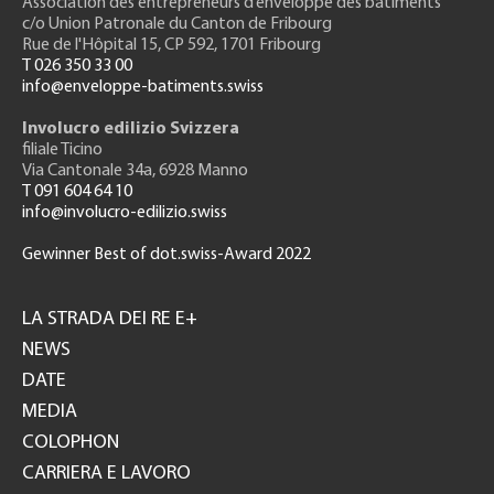
Association des entrepreneurs
d’enveloppe des bâtiments
c/o Union Patronale du Canton de Fribourg
Rue de l'H
ôpital 15
, CP 592, 1701 Fribourg
T 026 350 33 00
info@enveloppe-batiments.swiss
Involucro edilizio Svizzera
filiale Ticino
Via Cantonale 34a, 6928 Manno
T 091 604 64 10
info@involucro-edilizio.swiss
Gewinner Best of dot.swiss-Award 2022
Footer
GH
LA STRADA DEI RE E+
NEWS
DATE
MEDIA
COLOPHON
CARRIERA E LAVORO