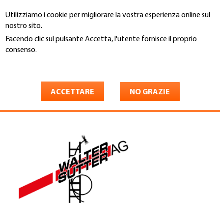
Salta
Utilizziamo i cookie per migliorare la vostra esperienza online sul
al
Cerca
nostro sito.
contenuto
principale
Facendo clic sul pulsante Accetta, l'utente fornisce il proprio
You
consenso.
Home
are
Maggiori informazioni
Walter Sutter AG Kaminfeger-
here
und Dachdeckergeschäft
ACCETTARE
NO GRAZIE