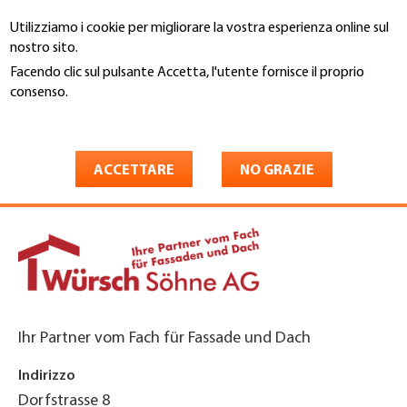
Salta
Utilizziamo i cookie per migliorare la vostra esperienza online sul
al
Cerca
nostro sito.
contenuto
principale
Facendo clic sul pulsante Accetta, l'utente fornisce il proprio
You
consenso.
Home
are
Maggiori informazioni
Würsch Söhne AG
here
Bedachungen
ACCETTARE
NO GRAZIE
Ihr Partner vom Fach für Fassade und Dach
Indirizzo
Dorfstrasse 8