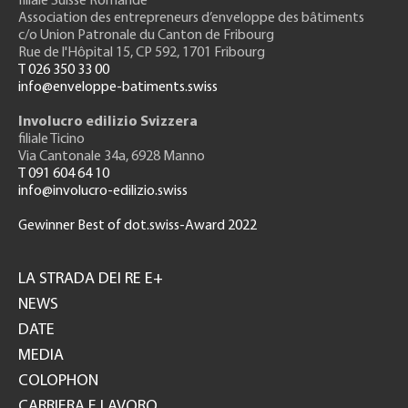
filiale Suisse Romande
Association des entrepreneurs
d’enveloppe des bâtiments
c/o Union Patronale du Canton de Fribourg
Rue de l'H
ôpital 15
, CP 592, 1701 Fribourg
T 026 350 33 00
info@enveloppe-batiments.swiss
Involucro edilizio Svizzera
filiale Ticino
Via Cantonale 34a, 6928 Manno
T 091 604 64 10
info@involucro-edilizio.swiss
Gewinner Best of dot.swiss-Award 2022
Footer
GH
LA STRADA DEI RE E+
NEWS
DATE
MEDIA
COLOPHON
CARRIERA E LAVORO