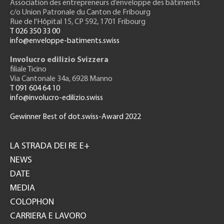
Association des entrepreneurs
d’enveloppe des bâtiments
c/o Union Patronale du Canton de Fribourg
Rue de l'H
ôpital 15
, CP 592, 1701 Fribourg
T 026 350 33 00
info@enveloppe-batiments.swiss
Involucro edilizio Svizzera
filiale Ticino
Via Cantonale 34a, 6928 Manno
T 091 604 64 10
info@involucro-edilizio.swiss
Gewinner Best of dot.swiss-Award 2022
Footer
GH
LA STRADA DEI RE E+
NEWS
DATE
MEDIA
COLOPHON
CARRIERA E LAVORO