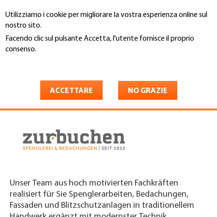
Salta
Utilizziamo i cookie per migliorare la vostra esperienza online sul
al
Cerca
nostro sito.
contenuto
principale
Facendo clic sul pulsante Accetta, l'utente fornisce il proprio
You
consenso.
Home
are
Maggiori informazioni
Zurbuchen Spenglerei +
here
Bedachungen AG
ACCETTARE
NO GRAZIE
Unser Team aus hoch motivierten Fachkräften
realisiert für Sie Spenglerarbeiten, Bedachungen,
Fassaden und Blitzschutzanlagen in traditionellem
Handwerk ergänzt mit modernster Technik.