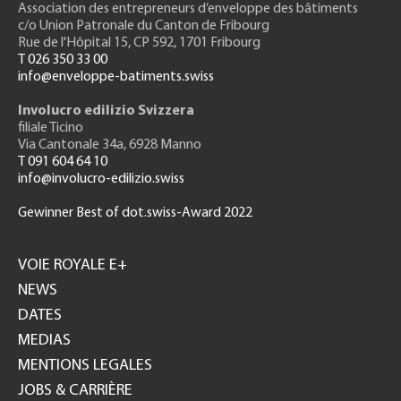
Association des entrepreneurs
d’enveloppe des bâtiments
c/o Union Patronale du Canton de Fribourg
Rue de l'H
ôpital 15
, CP 592, 1701 Fribourg
T 026 350 33 00
info@enveloppe-batiments.swiss
Involucro edilizio Svizzera
filiale Ticino
Via Cantonale 34a, 6928 Manno
T 091 604 64 10
info@involucro-edilizio.swiss
Gewinner Best of dot.swiss-Award 2022
Footer
GH
VOIE ROYALE E+
NEWS
DATES
MEDIAS
MENTIONS LEGALES
JOBS & CARRIÈRE