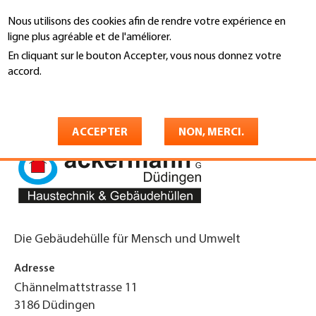
Aller
Nous utilisons des cookies afin de rendre votre expérience en
au
Recherche
ligne plus agréable et de l'améliorer.
contenu
principal
En cliquant sur le bouton Accepter, vous nous donnez votre
You
accord.
Accueil
are
En savoir plus
Ackermann AG
here
ACCEPTER
NON, MERCI.
Die Gebäudehülle für Mensch und Umwelt
Adresse
Chännelmattstrasse 11
3186
Düdingen