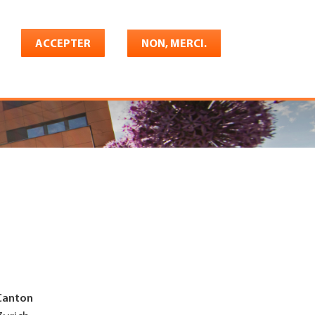
Français
rrière
ACCEPTER
Shop
Konto
NON, MERCI.
Canton