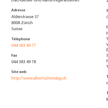
Dachdecker-und Kaminfegerarbeiten.
Adresse
Alderstrasse 37
8008
Zürich
Suisse
Télèphone
044 383 49 77
Fax
044 383 49 78
Site web
http://www.albertschmidag.ch