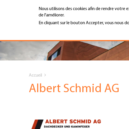
Aller
Nous utilisons des cookies afin de rendre votre e
au
de l'améliorer.
contenu
MENU
principal
En cliquant sur le bouton Accepter, vous nous d
En savoir plus
Hauptnavigation
PORTRAIT
SERVICES
You
INFOTHÈQUE
Accueil
are
Albert Schmid AG
DATES
here
AFFILIATION
JOBS & CARRIÈRE