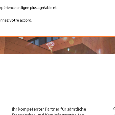
xpérience en ligne plus agréable et
Trouver une entreprise
Emplois et ca
Recherche
GH
onnez votre accord.
Top
Menu
Ihr kompetenter Partner für sämtliche