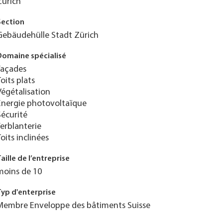
Zurich
Section
Gebäudehülle Stadt Zürich
Domaine spécialisé
Façades
Toits plats
Végétalisation
Énergie photovoltaïque
Sécurité
Ferblanterie
Toits inclinées
Taille de l’entreprise
moins de 10
Typ d'enterprise
Membre Enveloppe des bâtiments Suisse