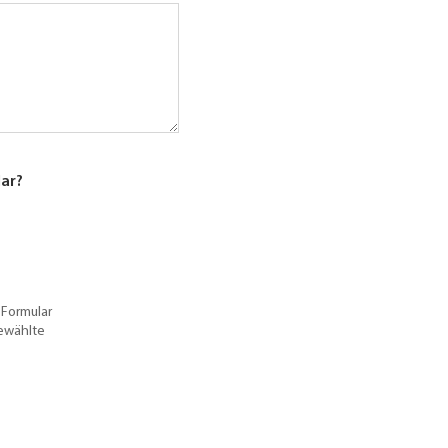
lar?
 Formular
gewählte