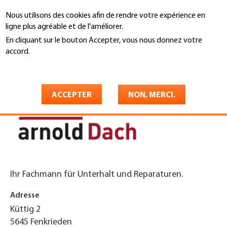
Aller
Nous utilisons des cookies afin de rendre votre expérience en
au
Recherche
ligne plus agréable et de l'améliorer.
contenu
principal
En cliquant sur le bouton Accepter, vous nous donnez votre
You
accord.
Accueil
are
En savoir plus
Arnold Dach GmbH
here
ACCEPTER
NON, MERCI.
Ihr Fachmann für Unterhalt und Reparaturen.
Adresse
Küttig 2
5645
Fenkrieden