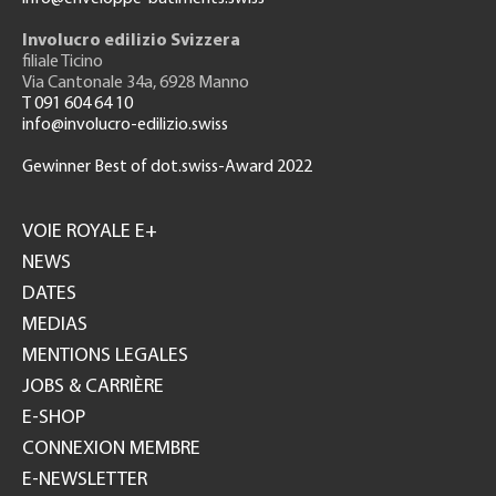
Involucro edilizio Svizzera
filiale Ticino
Via Cantonale 34a, 6928 Manno
T 091 604 64 10
info@involucro-edilizio.swiss
Gewinner Best of dot.swiss-Award 2022
Footer
GH
VOIE ROYALE E+
NEWS
DATES
MEDIAS
MENTIONS LEGALES
JOBS & CARRIÈRE
E-SHOP
CONNEXION MEMBRE
E-NEWSLETTER