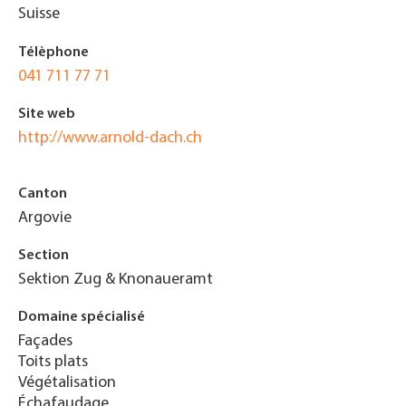
Suisse
Télèphone
041 711 77 71
Site web
http://www.arnold-dach.ch
Canton
Argovie
Section
Sektion Zug & Knonaueramt
Domaine spécialisé
Façades
Toits plats
Végétalisation
Échafaudage