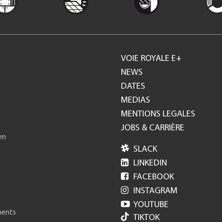
VOIE ROYALE E+
Footer
NEWS
DATES
GH
MEDIAS
MENTIONS LEGALES
JOBS & CARRIÈRE
en

SLACK

LINKEDIN

FACEBOOK

INSTAGRAM

YOUTUBE
ments
TIKTOK