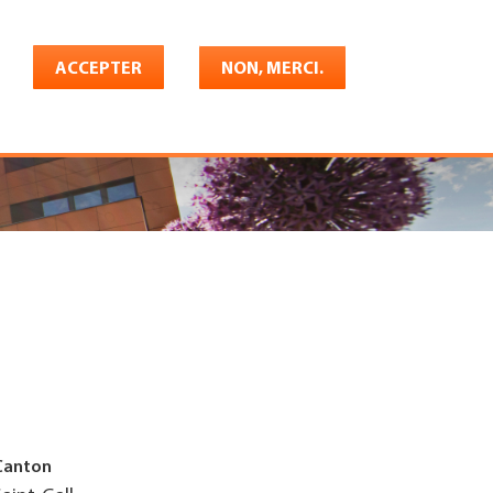
Français
rrière
ACCEPTER
Shop
Konto
NON, MERCI.
Canton