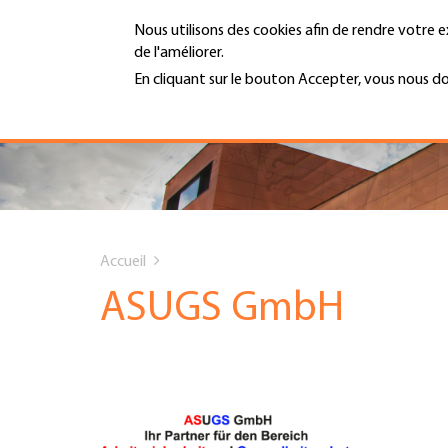
Aller
Nous utilisons des cookies afin de rendre votre e
au
de l'améliorer.
contenu
MENU
principal
En cliquant sur le bouton Accepter, vous nous d
En savoir plus
Hauptnavigation
PORTRAIT
SERVICES
You
INFOTHÈQUE
Accueil
are
ASUGS GmbH
DATES
here
AFFILIATION
JOBS & CARRIÈRE