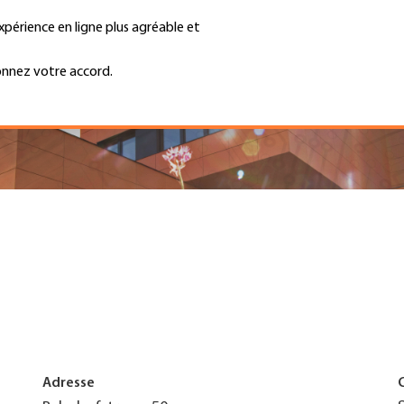
xpérience en ligne plus agréable et
Trouver une entreprise
Emplois et ca
Recherche
GH
onnez votre accord.
Top
Menu
Adresse