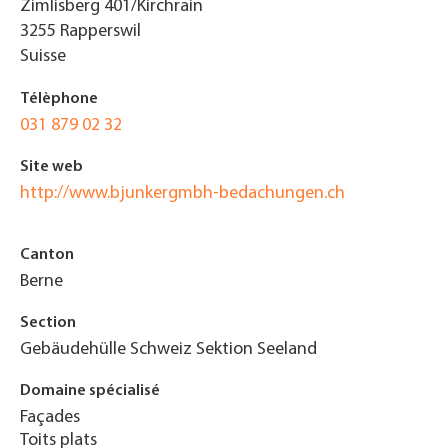
Zimlisberg 401/Kirchrain
3255
Rapperswil
Suisse
Télèphone
031 879 02 32
Site web
http://www.bjunkergmbh-bedachungen.ch
Canton
Berne
Section
Gebäudehülle Schweiz Sektion Seeland
Domaine spécialisé
Façades
Toits plats