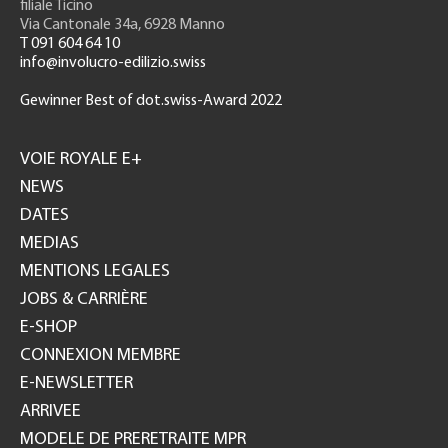
filiale Ticino
Via Cantonale 34a, 6928 Manno
T 091 604 64 10
info@involucro-edilizio.swiss
Gewinner Best of dot.swiss-Award 2022
Footer
GH
VOIE ROYALE E+
NEWS
DATES
MEDIAS
MENTIONS LEGALES
JOBS & CARRIÈRE
E-SHOP
CONNEXION MEMBRE
E-NEWSLETTER
ARRIVEE
MODELE DE PRERETRAITE MPR