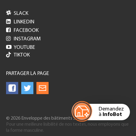

SLACK

LINKEDIN

FACEBOOK

INSTAGRAM

YOUTUBE
TIKTOK
PARTAGER LA PAGE
Demandez
à
InfoBot
© 2026 Enveloppe des bâtiments Suisse
Pour une meilleure lisibilité de nos textes, nous employons que
la forme masculine.