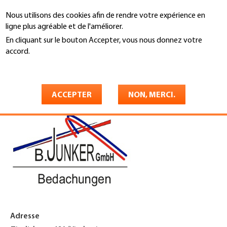
Aller
Nous utilisons des cookies afin de rendre votre expérience en
au
Recherche
ligne plus agréable et de l'améliorer.
contenu
principal
En cliquant sur le bouton Accepter, vous nous donnez votre
You
accord.
Accueil
are
En savoir plus
B. Junker GmbH Bedachungen
here
ACCEPTER
NON, MERCI.
Adresse