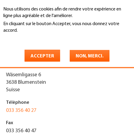
Aller
Nous utilisons des cookies afin de rendre votre expérience en
au
Recherche
ligne plus agréable et de l'améliorer.
contenu
principal
En cliquant sur le bouton Accepter, vous nous donnez votre
You
accord.
Accueil
are
En savoir plus
Bedachungen Heger
here
ACCEPTER
NON, MERCI.
Adresse
Wäsemligasse 6
3638
Blumenstein
Suisse
Télèphone
033 356 40 27
Fax
033 356 40 47