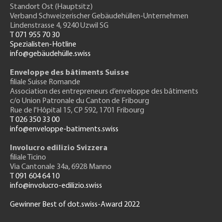
Standort Ost (Hauptsitz)
Verband Schweizerischer Gebäudehüllen-Unternehmen
Lindenstrasse 4, 9240 Uzwil SG
T 071 955 70 30
Spezialisten-Hotline
info@gebäudehülle.swiss
Enveloppe des bâtiments Suisse
filiale Suisse Romande
Association des entrepreneurs
d’enveloppe des bâtiments
c/o Union Patronale du Canton de Fribourg
Rue de l'H
ôpital 15
, CP 592, 1701 Fribourg
T 026 350 33 00
info@enveloppe-batiments.swiss
Involucro edilizio Svizzera
filiale Ticino
Via Cantonale 34a, 6928 Manno
T 091 604 64 10
info@involucro-edilizio.swiss
Gewinner Best of dot.swiss-Award 2022
Footer