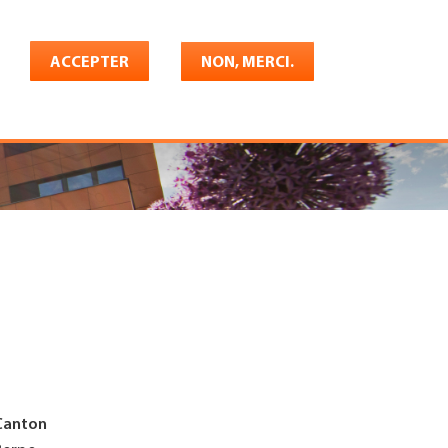
Français
rrière
ACCEPTER
Shop
Konto
NON, MERCI.
Canton