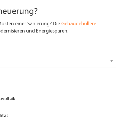
rneuerung?
Kosten einer Sanierung? Die
Gebäudehüllen-
ernisieren und Energiesparen.
ovoltaik
lität