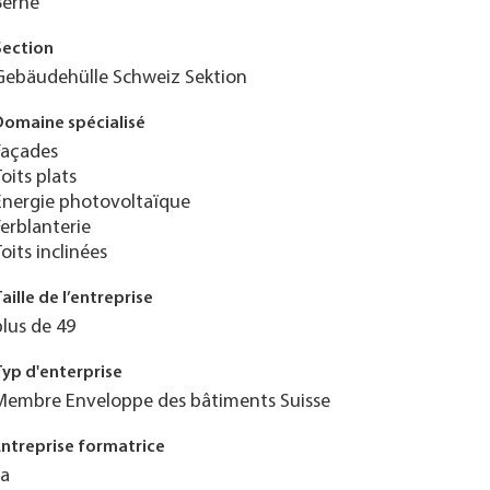
Berne
Section
Gebäudehülle Schweiz Sektion
Domaine spécialisé
Façades
Toits plats
Énergie photovoltaïque
Ferblanterie
Toits inclinées
Taille de l’entreprise
plus de 49
Typ d'enterprise
Membre Enveloppe des bâtiments Suisse
Entreprise formatrice
Ja