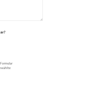
lar?
 Formular
gewählte