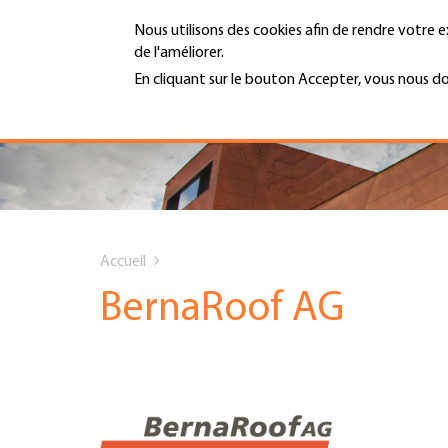
Aller
Nous utilisons des cookies afin de rendre votre e
au
de l'améliorer.
contenu
MENU
principal
En cliquant sur le bouton Accepter, vous nous d
En savoir plus
Hauptnavigation
PORTRAIT
SERVICES
You
INFOTHÈQUE
Accueil
are
BernaRoof AG
DATES
here
AFFILIATION
JOBS & CARRIÈRE