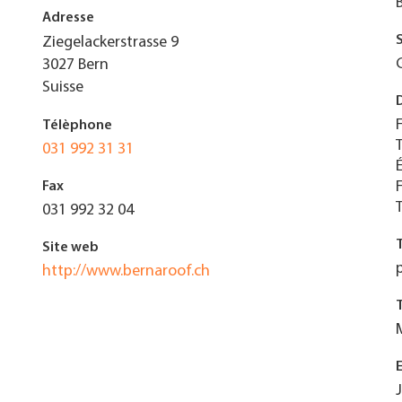
Adresse
Ziegelackerstrasse 9
3027
Bern
Suisse
Télèphone
031 992 31 31
Fax
031 992 32 04
Site web
http://www.bernaroof.ch