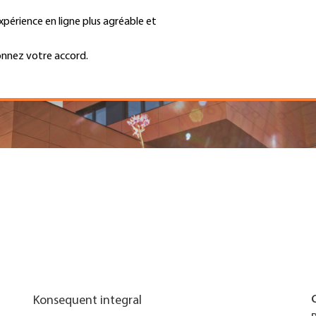
xpérience en ligne plus agréable et
Trouver une entreprise
Emplois et ca
Recherche
GH
onnez votre accord.
Top
Menu
Konsequent integral