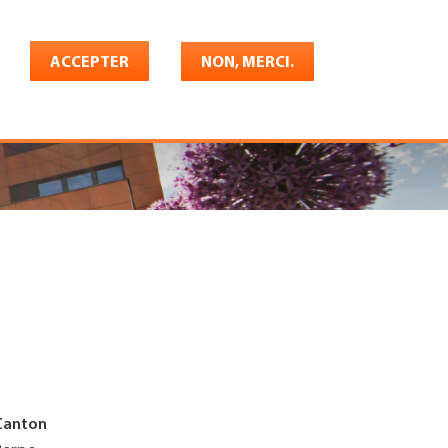
Français
rrière
ACCEPTER
Shop
Konto
NON, MERCI.
Canton