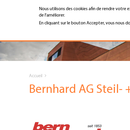
Aller
Nous utilisons des cookies afin de rendre votre e
au
de l'améliorer.
contenu
MENU
principal
En cliquant sur le bouton Accepter, vous nous d
En savoir plus
Hauptnavigation
PORTRAIT
SERVICES
You
INFOTHÈQUE
Accueil
are
Bernhard AG Steil-
DATES
here
AFFILIATION
JOBS & CARRIÈRE