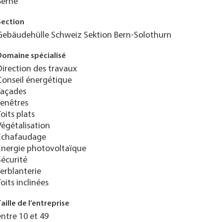
Berne
Section
Gebäudehülle Schweiz Sektion Bern-Solothurn
Domaine spécialisé
Direction des travaux
Conseil énergétique
Façades
Fenêtres
Toits plats
Végétalisation
Échafaudage
Énergie photovoltaïque
Sécurité
Ferblanterie
Toits inclinées
Taille de l’entreprise
entre 10 et 49