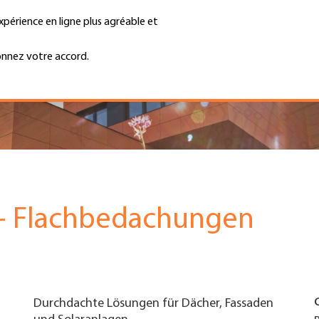
xpérience en ligne plus agréable et
Trouver une entreprise
Emplois et ca
Recherche
GH
onnez votre accord.
Top
Menu
 + Flachbedachungen
Durchdachte Lösungen für Dächer, Fassaden