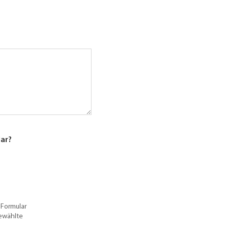
lar?
 Formular
gewählte