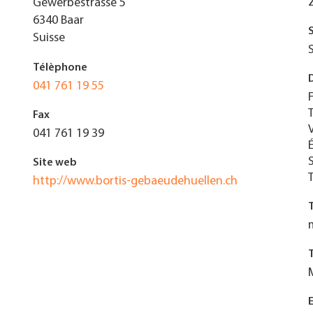
Gewerbestrasse 5
6340
Baar
Suisse
Télèphone
041 761 19 55
Fax
041 761 19 39
Site web
http://www.bortis-gebaeudehuellen.ch