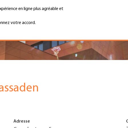
xpérience en ligne plus agréable et
Trouver une entreprise
Emplois et ca
Recherche
GH
onnez votre accord.
Top
Menu
Fassaden
Adresse