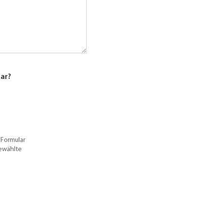
lar?
 Formular
gewählte