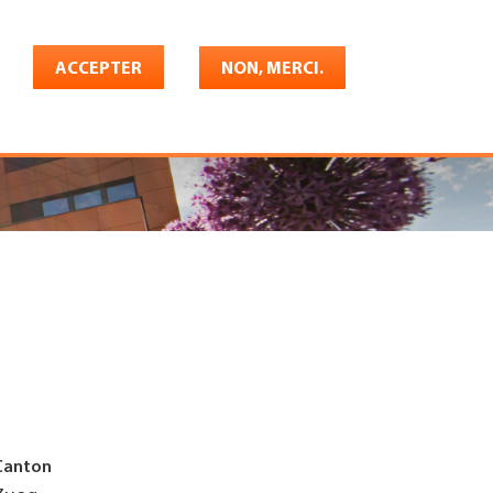
Français
rrière
ACCEPTER
Shop
Konto
NON, MERCI.
Canton