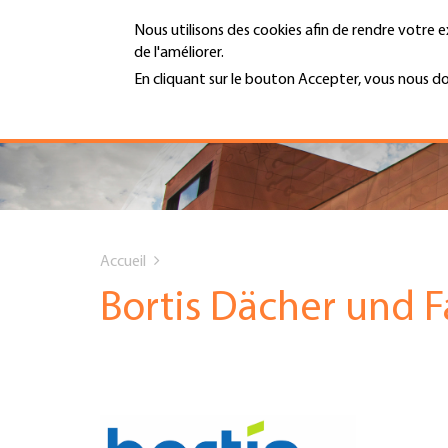
Aller
Nous utilisons des cookies afin de rendre votre e
au
de l'améliorer.
contenu
MENU
principal
En cliquant sur le bouton Accepter, vous nous d
En savoir plus
Hauptnavigation
PORTRAIT
SERVICES
You
INFOTHÈQUE
Accueil
are
Bortis Dächer und 
DATES
here
AFFILIATION
JOBS & CARRIÈRE