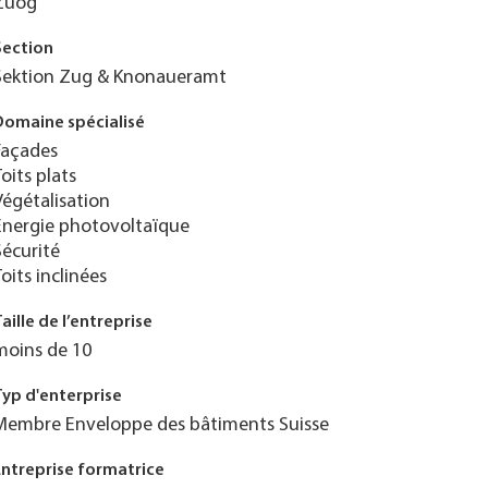
Zuog
Section
Sektion Zug & Knonaueramt
Domaine spécialisé
Façades
Toits plats
Végétalisation
Énergie photovoltaïque
Sécurité
Toits inclinées
Taille de l’entreprise
moins de 10
Typ d'enterprise
Membre Enveloppe des bâtiments Suisse
Entreprise formatrice