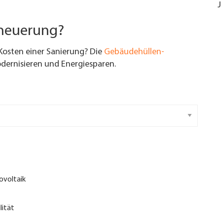
rneuerung?
Kosten einer Sanierung? Die
Gebäudehüllen-
ernisieren und Energiesparen.
ovoltaik
lität