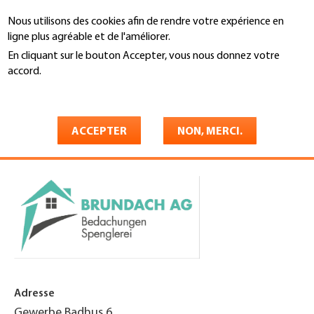
Aller
Nous utilisons des cookies afin de rendre votre expérience en
au
Recherche
ligne plus agréable et de l'améliorer.
contenu
principal
En cliquant sur le bouton Accepter, vous nous donnez votre
You
accord.
Accueil
are
En savoir plus
Brundach AG
here
Bedachungen/Spenglerei
ACCEPTER
NON, MERCI.
Adresse
Gewerbe Badhus 6