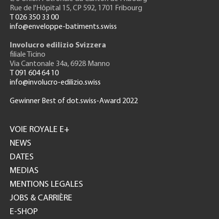
Rue de l'H
ôpital 15
, CP 592, 1701 Fribourg
T 026 350 33 00
info@enveloppe-batiments.swiss
Involucro edilizio Svizzera
filiale Ticino
Via Cantonale 34a, 6928 Manno
T 091 604 64 10
info@involucro-edilizio.swiss
Gewinner Best of dot.swiss-Award 2022
Footer
GH
VOIE ROYALE E+
NEWS
DATES
MEDIAS
MENTIONS LEGALES
JOBS & CARRIÈRE
E-SHOP