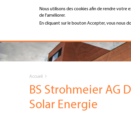
Aller
Nous utilisons des cookies afin de rendre votre e
au
de l'améliorer.
contenu
MENU
principal
En cliquant sur le bouton Accepter, vous nous d
En savoir plus
Hauptnavigation
PORTRAIT
SERVICES
You
INFOTHÈQUE
Accueil
are
BS Strohmeier AG 
DATES
here
Solar Energie
AFFILIATION
JOBS & CARRIÈRE