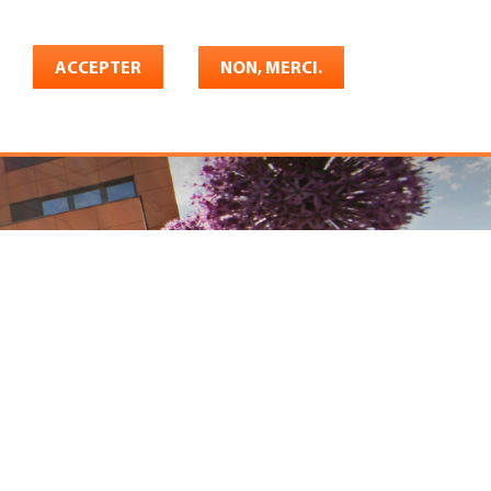
Français
rrière
ACCEPTER
Shop
Konto
NON, MERCI.