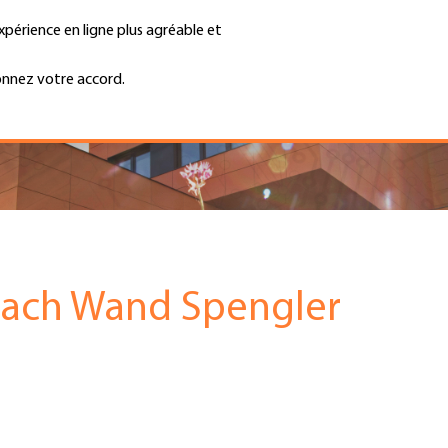
xpérience en ligne plus agréable et
Trouver une entreprise
Emplois et ca
Recherche
GH
onnez votre accord.
Top
Menu
Dach Wand Spengler