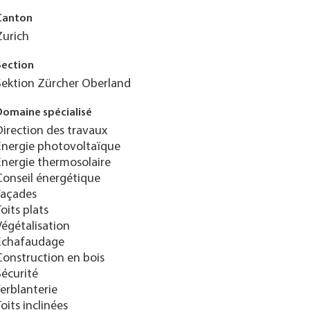
Canton
Zurich
Section
Sektion Zürcher Oberland
Domaine spécialisé
Direction des travaux
Énergie photovoltaïque
Énergie thermosolaire
Conseil énergétique
Façades
Toits plats
Végétalisation
Échafaudage
Construction en bois
Sécurité
Ferblanterie
Toits inclinées