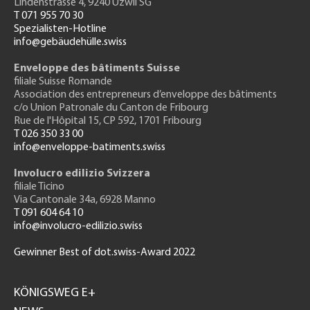
Lindenstrasse 4, 9240 Uzwil SG
T 071 955 70 30
Spezialisten-Hotline
info@gebäudehülle.swiss
Enveloppe des bâtiments Suisse
filiale Suisse Romande
Association des entrepreneurs
d’enveloppe des bâtiments
c/o Union Patronale du Canton de Fribourg
Rue de l'H
ôpital 15
, CP 592, 1701 Fribourg
T 026 350 33 00
info@enveloppe-batiments.swiss
Involucro edilizio Svizzera
filiale Ticino
Via Cantonale 34a, 6928 Manno
T 091 604 64 10
info@involucro-edilizio.swiss
Gewinner Best of dot.swiss-Award 2022
Footer
GH
KÖNIGSWEG E+