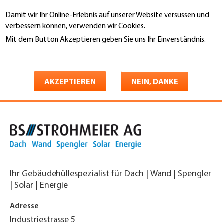
Direkt
Damit wir Ihr Online-Erlebnis auf unserer Website versüssen und
zum
Suche
verbessern können, verwenden wir Cookies.
Inhalt
Mit dem Button Akzeptieren geben Sie uns Ihr Einverständnis.
You
Weitere Informationen
Startseite
are
BS Strohmeier AG Dach Wand
here
AKZEPTIEREN
NEIN, DANKE
Spengler Solar Energie
Ihr Gebäudehüllespezialist für Dach | Wand | Spengler
| Solar | Energie
Adresse
Industriestrasse 5