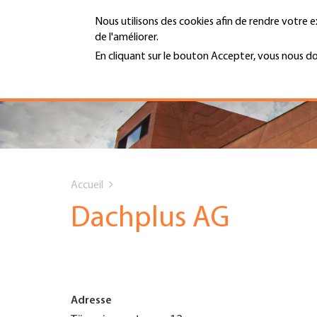
Aller
Nous utilisons des cookies afin de rendre votre e
au
de l'améliorer.
contenu
MENU
principal
En cliquant sur le bouton Accepter, vous nous d
En savoir plus
Hauptnavigation
PORTRAIT
SERVICES
You
INFOTHÈQUE
Accueil
are
Dachplus AG
DATES
here
AFFILIATION
Adresse
JOBS & CARRIÈRE