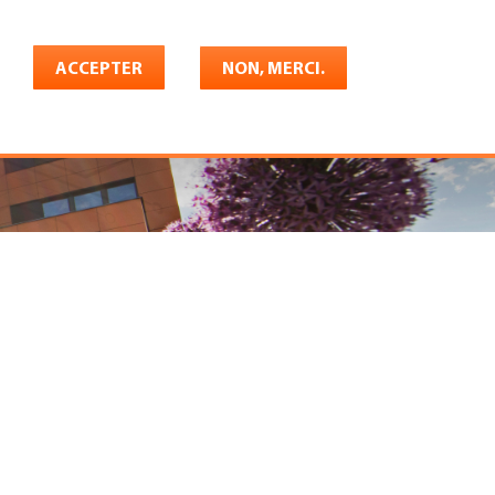
Français
rrière
ACCEPTER
Shop
Konto
NON, MERCI.