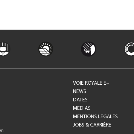
VOIE ROYALE E+
Footer
NEWS
DATES
GH
MEDIAS
MENTIONS LEGALES
JOBS & CARRIÈRE
en