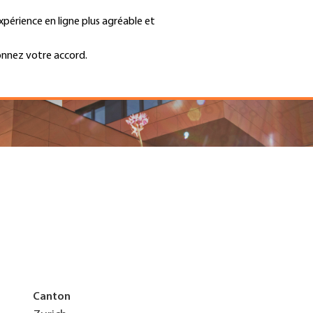
xpérience en ligne plus agréable et
Trouver une entreprise
Emplois et ca
Recherche
GH
onnez votre accord.
Top
Menu
Canton