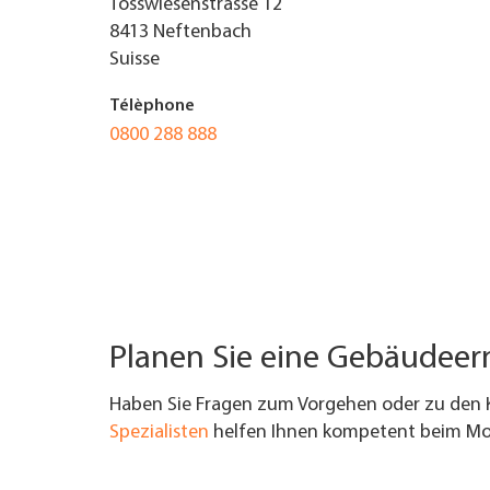
Tösswiesenstrasse 12
8413
Neftenbach
TROUVER ENTREPRISE
Suisse
MAGAZINE SPÉCIALISÉ
Télèphone
0800 288 888
Planen Sie eine Gebäudee
Haben Sie Fragen zum Vorgehen oder zu den 
Spezialisten
helfen Ihnen kompetent beim Mod