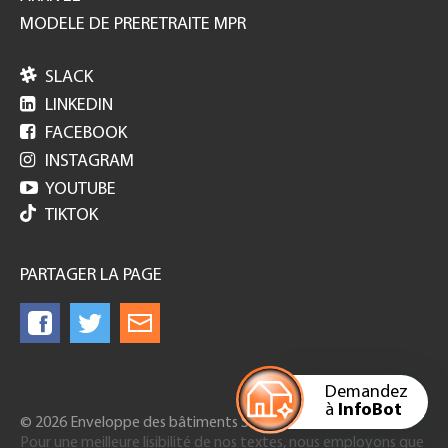
MODELE DE PRERETRAITE MPR

SLACK

LINKEDIN

FACEBOOK

INSTAGRAM

YOUTUBE
TIKTOK
PARTAGER LA PAGE
Demandez
à
InfoBot
© 2026 Enveloppe des bâtiments Suisse
Pour une meilleure lisibilité de nos textes, nous employons que