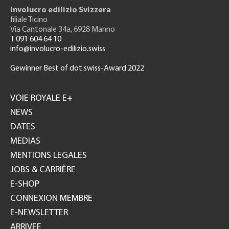
Involucro edilizio Svizzera
filiale Ticino
Via Cantonale 34a, 6928 Manno
T 091 604 64 10
info@involucro-edilizio.swiss
Gewinner Best of dot.swiss-Award 2022
Footer
GH
VOIE ROYALE E+
NEWS
DATES
MEDIAS
MENTIONS LEGALES
JOBS & CARRIÈRE
E-SHOP
CONNEXION MEMBRE
E-NEWSLETTER
ARRIVEE