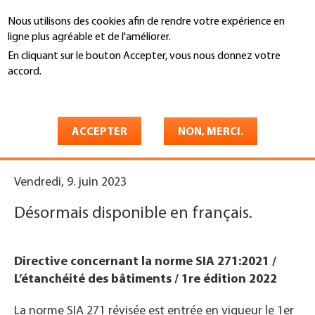
Aller
Nous utilisons des cookies afin de rendre votre expérience en
au
Recherche
ligne plus agréable et de l'améliorer.
contenu
principal
En cliquant sur le bouton Accepter, vous nous donnez votre
You
accord.
Accueil
are
En savoir plus
Directive concernant la norme
here
SIA 271:2021
ACCEPTER
NON, MERCI.
Vendredi, 9. juin 2023
Désormais disponible en français.
Directive concernant la norme SIA 271:2021 /
L’étanchéité des bâtiments / 1re édition 2022
La norme SIA 271 révisée est entrée en vigueur le 1er