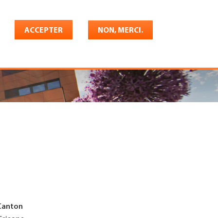
Français
rrière
ACCEPTER
Shop
Konto
NON, MERCI.
Canton