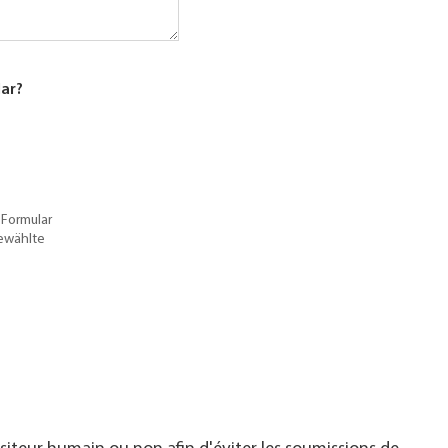
lar?
 Formular
gewählte