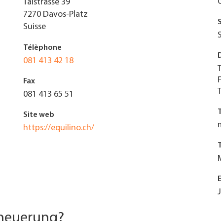
Talstrasse 39
7270
Davos-Platz
Suisse
Télèphone
081 413 42 18
Fax
081 413 65 51
Site web
https://equilino.ch/
rneuerung?