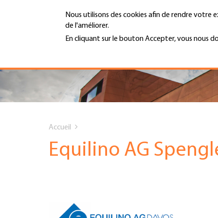
Aller
Nous utilisons des cookies afin de rendre votre e
au
de l'améliorer.
contenu
MENU
principal
En cliquant sur le bouton Accepter, vous nous d
En savoir plus
Hauptnavigation
PORTRAIT
SERVICES
You
INFOTHÈQUE
Accueil
are
Equilino AG Speng
DATES
here
AFFILIATION
JOBS & CARRIÈRE