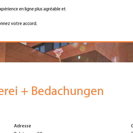
xpérience en ligne plus agréable et
Trouver une entreprise
Emplois et ca
Recherche
GH
onnez votre accord.
Top
Menu
lerei + Bedachungen
Adresse