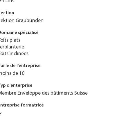
Grisons
Section
Sektion Graubünden
Domaine spécialisé
Toits plats
Ferblanterie
Toits inclinées
Taille de l’entreprise
moins de 10
Typ d'enterprise
Membre Enveloppe des bâtiments Suisse
Entreprise formatrice
Ja