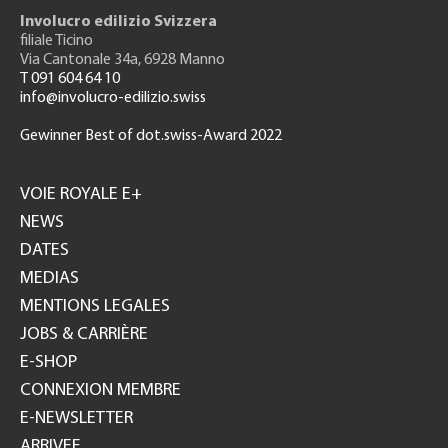
Involucro edilizio Svizzera
filiale Ticino
Via Cantonale 34a, 6928 Manno
T 091 604 64 10
info@involucro-edilizio.swiss
Gewinner Best of dot.swiss-Award 2022
Footer
GH
VOIE ROYALE E+
NEWS
DATES
MEDIAS
MENTIONS LEGALES
JOBS & CARRIÈRE
E-SHOP
CONNEXION MEMBRE
E-NEWSLETTER
ARRIVEE