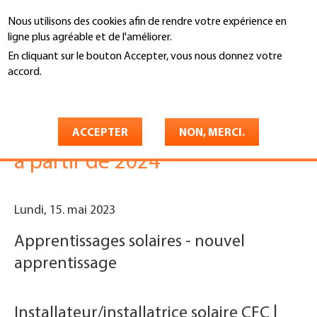
Aller
Nous utilisons des cookies afin de rendre votre expérience en
au
Recherche
ligne plus agréable et de l'améliorer.
contenu
principal
En cliquant sur le bouton Accepter, vous nous donnez votre
You
accord.
Accueil
are
En savoir plus
Feu vert pour les
here
apprentissages solaires suisses
ACCEPTER
NON, MERCI.
à partir de 2024
Lundi, 15. mai 2023
Apprentissages solaires - nouvel
apprentissage
Installateur/installatrice solaire CFC |