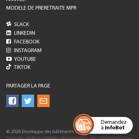
MODELE DE PRERETRAITE MPR

SLACK

LINKEDIN

FACEBOOK

INSTAGRAM

YOUTUBE
TIKTOK
PARTAGER LA PAGE
Demandez
à
InfoBot
© 2026 Enveloppe des bâtiments Suisse
Pour une meilleure lisibilité de nos textes, nous employons que