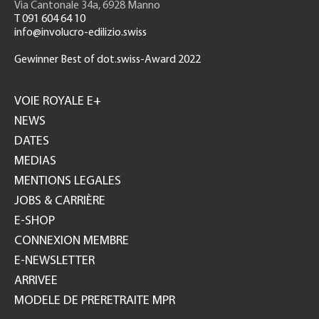
Via Cantonale 34a, 6928 Manno
T 091 604 64 10
info@involucro-edilizio.swiss
Gewinner Best of dot.swiss-Award 2022
Footer
GH
VOIE ROYALE E+
NEWS
DATES
MEDIAS
MENTIONS LEGALES
JOBS & CARRIÈRE
E-SHOP
CONNEXION MEMBRE
E-NEWSLETTER
ARRIVEE
MODELE DE PRERETRAITE MPR