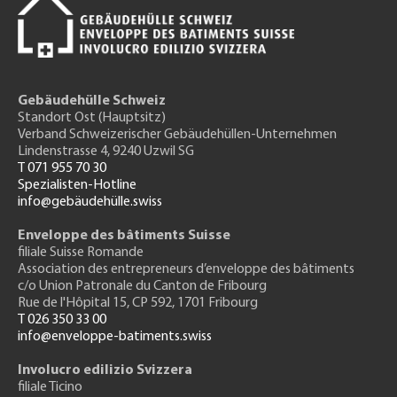
Gebäudehülle Schweiz
Standort Ost (Hauptsitz)
Verband Schweizerischer Gebäudehüllen-Unternehmen
Lindenstrasse 4, 9240 Uzwil SG
T 071 955 70 30
Spezialisten-Hotline
info@gebäudehülle.swiss
Enveloppe des bâtiments Suisse
filiale Suisse Romande
Association des entrepreneurs
d’enveloppe des bâtiments
c/o Union Patronale du Canton de Fribourg
Rue de l'H
ôpital 15
, CP 592, 1701 Fribourg
T 026 350 33 00
info@enveloppe-batiments.swiss
Involucro edilizio Svizzera
filiale Ticino