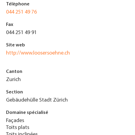
Télèphone
044 251 49 76
Fax
044 251 49 91
Site web
http://www.loosersoehne.ch
Canton
Zurich
Section
Gebäudehülle Stadt Zürich
Domaine spécialisé
Façades
Toits plats
Toits inclinées