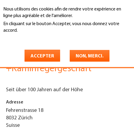
Aller
Nous utilisons des cookies afin de rendre votre expérience en
au
Recherche
ligne plus agréable et de l'améliorer.
contenu
principal
En cliquant sur le bouton Accepter, vous nous donnez votre
You
accord.
Accueil
are
En savoir plus
Fritz Looser Söhne
here
Dachdecker-
ACCEPTER
NON, MERCI.
+Kaminfegergeschäft
Seit über 100 Jahren auf der Höhe
Adresse
Fehrenstrasse 18
8032
Zürich
Suisse