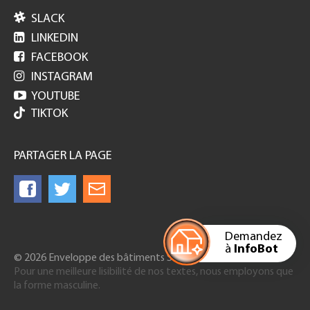

SLACK

LINKEDIN

FACEBOOK

INSTAGRAM

YOUTUBE
TIKTOK
PARTAGER LA PAGE
Demandez
à
InfoBot
© 2026 Enveloppe des bâtiments Suisse
Pour une meilleure lisibilité de nos textes, nous employons que
la forme masculine.