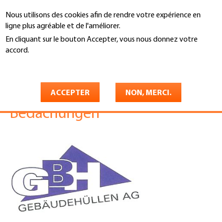
Aller
Nous utilisons des cookies afin de rendre votre expérience en
au
Recherche
ligne plus agréable et de l'améliorer.
contenu
principal
En cliquant sur le bouton Accepter, vous nous donnez votre
You
accord.
Accueil
are
En savoir plus
GBH Gebäudehüllen AG
here
Fassadenbau und
ACCEPTER
NON, MERCI.
Bedachungen