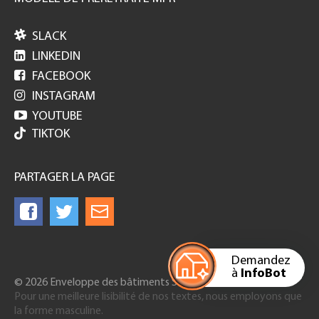

SLACK

LINKEDIN

FACEBOOK

INSTAGRAM

YOUTUBE
TIKTOK
PARTAGER LA PAGE
Demandez
à
InfoBot
© 2026 Enveloppe des bâtiments Suisse
Pour une meilleure lisibilité de nos textes, nous employons que
la forme masculine.