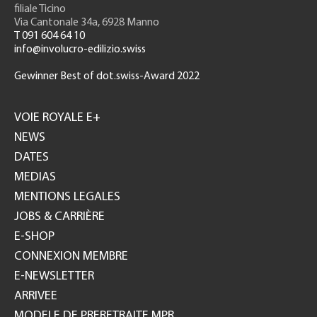
filiale Ticino
Via Cantonale 34a, 6928 Manno
T 091 604 64 10
info@involucro-edilizio.swiss
Gewinner Best of dot.swiss-Award 2022
Footer
GH
VOIE ROYALE E+
NEWS
DATES
MEDIAS
MENTIONS LEGALES
JOBS & CARRIÈRE
E-SHOP
CONNEXION MEMBRE
E-NEWSLETTER
ARRIVEE
MODELE DE PRERETRAITE MPR