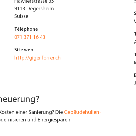
Flawilerstrasse 35
9113
Degersheim
Suisse
Télèphone
071 371 16 43
Site web
http://gigerforrer.ch
rneuerung?
Kosten einer Sanierung? Die
Gebäudehüllen-
ernisieren und Energiesparen.