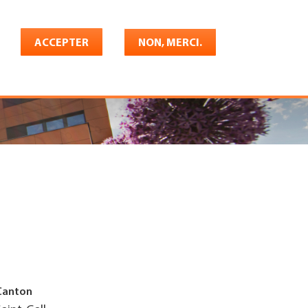
Français
rrière
ACCEPTER
Shop
Konto
NON, MERCI.
Canton