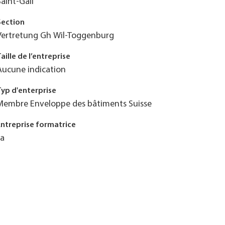
Saint-Gall
Section
Vertretung Gh Wil-Toggenburg
Taille de l’entreprise
Aucune indication
Typ d'enterprise
Membre Enveloppe des bâtiments Suisse
Entreprise formatrice
Ja