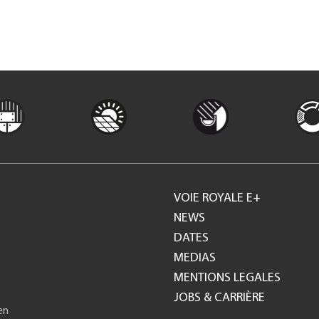
VOIE ROYALE E+
Footer
NEWS
DATES
GH
MEDIAS
MENTIONS LEGALES
JOBS & CARRIÈRE
en