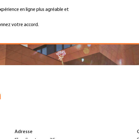
xpérience en ligne plus agréable et
Trouver une entreprise
Emplois et ca
Recherche
GH
onnez votre accord.
Top
Menu
h
Adresse