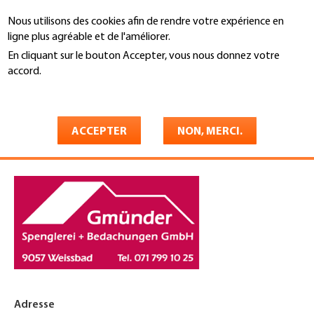
Aller
Nous utilisons des cookies afin de rendre votre expérience en
au
Recherche
ligne plus agréable et de l'améliorer.
contenu
principal
En cliquant sur le bouton Accepter, vous nous donnez votre
You
accord.
Accueil
are
En savoir plus
Gmünder Spenglerei +
here
Bedachungen GmbH
ACCEPTER
NON, MERCI.
Adresse