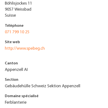
Böhlisjockes 11
9057
Weissbad
Suisse
Télèphone
071 799 10 25
Site web
http://www.spebeg.ch
Canton
Appenzell AI
Section
Gebäudehülle Schweiz Sektion Appenzell
Domaine spécialisé
Ferblanterie