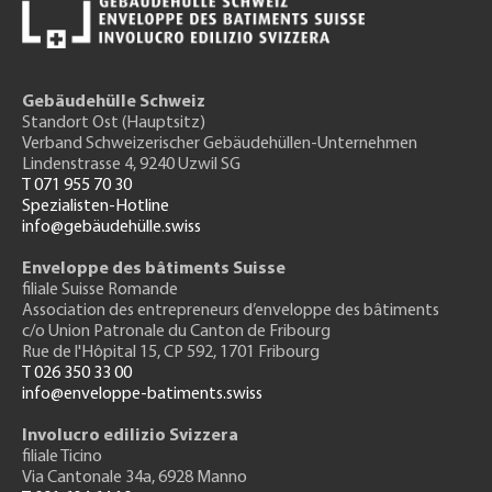
Gebäudehülle Schweiz
Standort Ost (Hauptsitz)
Verband Schweizerischer Gebäudehüllen-Unternehmen
Lindenstrasse 4, 9240 Uzwil SG
T 071 955 70 30
Spezialisten-Hotline
info@gebäudehülle.swiss
Enveloppe des bâtiments Suisse
filiale Suisse Romande
Association des entrepreneurs
d’enveloppe des bâtiments
c/o Union Patronale du Canton de Fribourg
Rue de l'H
ôpital 15
, CP 592, 1701 Fribourg
T 026 350 33 00
info@enveloppe-batiments.swiss
Involucro edilizio Svizzera
filiale Ticino
Via Cantonale 34a, 6928 Manno