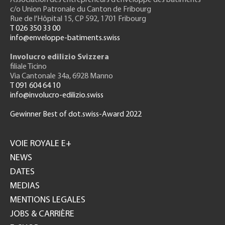
Association des entrepreneurs
d’enveloppe des bâtiments
c/o Union Patronale du Canton de Fribourg
Rue de l'H
ôpital 15
, CP 592, 1701 Fribourg
T 026 350 33 00
info@enveloppe-batiments.swiss
Involucro edilizio Svizzera
filiale Ticino
Via Cantonale 34a, 6928 Manno
T 091 604 64 10
info@involucro-edilizio.swiss
Gewinner Best of dot.swiss-Award 2022
Footer
GH
VOIE ROYALE E+
NEWS
DATES
MEDIAS
MENTIONS LEGALES
JOBS & CARRIÈRE