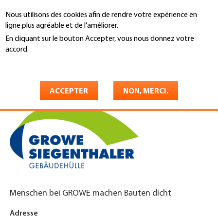
Aller
Nous utilisons des cookies afin de rendre votre expérience en
au
Recherche
ligne plus agréable et de l'améliorer.
contenu
principal
En cliquant sur le bouton Accepter, vous nous donnez votre
You
accord.
Accueil
are
En savoir plus
Growe-Siegenthaler AG
here
ACCEPTER
NON, MERCI.
Menschen bei GROWE machen Bauten dicht
Adresse